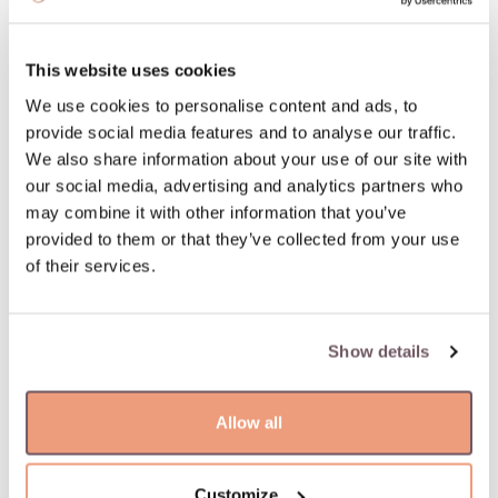
100% гарантия возврата
This website uses cookies
We use cookies to personalise content and ads, to
ОПИСАНИЕ ТОВАРА
provide social media features and to analyse our traffic.
Материал: Золото
We also share information about your use of our site with
Камень:
our social media, advertising and analytics partners who
- Цирконий (Цвет камня: Белый, Вес камня: 0.000ct)
may combine it with other information that you’ve
Проба: 585
provided to them or that they’ve collected from your use
Цвет камня: Белый
of their services.
Артикул: W72611240
Вес: 5.06 гр
Show details
Allow all
Вам может понравиться
Customize