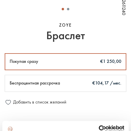
W72611240
W72611240
W72611240
W72611240
ZOYE
Браслет
Покупая сразу
€1 250,00
Беспроцентная рассрочка
€104,17 /мес.
Добавить в список желаний
100% застрахованная и надежная доставка