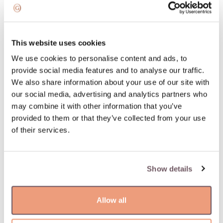
• Общая сумма будет разделена на ежемесячные платежи, и
Вы получите график платежей.
• Первый платеж начинается только в следующем месяце.
• Следить за платежами и графиком можно на странице
This website uses cookies
самообслуживания
https://inbank.lt/ident/prisijungti
.
We use cookies to personalise content and ads, to
provide social media features and to analyse our traffic.
We also share information about your use of our site with
ЛЕГКИЙ И БЫСТРЫЙ
our social media, advertising and analytics partners who
may combine it with other information that you’ve
ПРОЦЕСС ПОКУПКИ В
provided to them or that they’ve collected from your use
of their services.
РАССРОЧКУ
Show details
Allow all