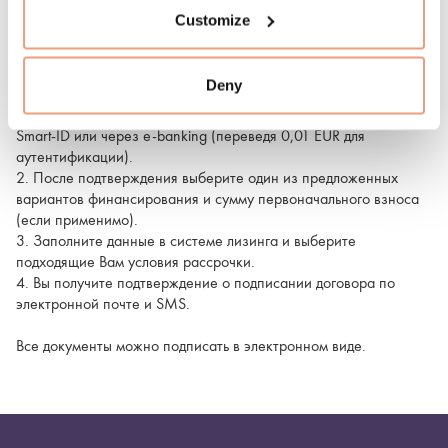
Customize
Чтобы оформить рассрочку на товары, следуйте этим шагам:
1. На этапе завершения заказа выберите способ оплаты
Deny
«Inbank lizingas». Вы будете перенаправлены в систему
лизинга для подтверждения личности с помощью m-signature,
Smart-ID или через e-banking (переведя 0,01 EUR для
аутентификации).
2. После подтверждения выберите один из предложенных
вариантов финансирования и сумму первоначального взноса
(если применимо).
3. Заполните данные в системе лизинга и выберите
подходящие Вам условия рассрочки.
4. Вы получите подтверждение о подписании договора по
электронной почте и SMS.
Все документы можно подписать в электронном виде.