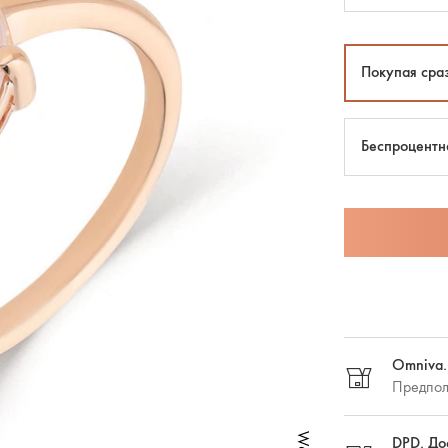
Покупая сра
Беспроцентн
Omniva.
Предпол
DPD. До