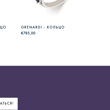
ЬЦО
GRENARDI - КОЛЬЦО
DUE -
€785,00
€814,50
АТЬСЯ!