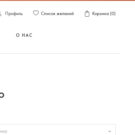
Список желаний
Пpофиль
Корзина (
0
)
О НАС
о
змер