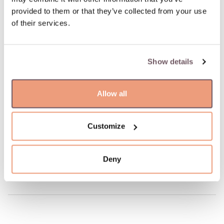
дня. Ближайшая дата доставки: 06.08.2026
provided to them or that they’ve collected from your use
of their services.
100% застрахованная и надежная доставка
Show details
100% гарантия возврата
Allow all
ОПИСАНИЕ ТОВАРА
Материал: Золото
Проба: 585
Customize
Код производителя: 110.2211.125
Артикул: W68472976
Deny
Вес: 2.85 гр
Ширина: 3 мм