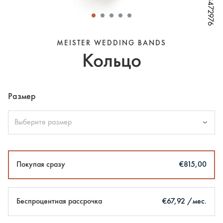
W68472976
W68472976
W68472976
W68472976
W68472976
W68472976
W68472976
MEISTER WEDDING BANDS
Кольцо
Размер
Выберите размер
Покупая сразу
€815,00
Беспроцентная рассрочка
€67,92 /мес.