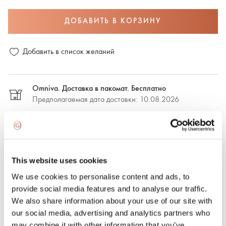
ДОБАВИТЬ В КОРЗИНУ
Добавить в список желаний
Omniva. Доставка в пакомат. Бесплатно
Предполагаемая дата доставки: 10.08.2026
DPD. Доставка в пакомат. €2,50
Предполагаемая дата доставки: 10.08.2026
This website uses cookies
DPD. Доставка по адресу. €6.50
We use cookies to personalise content and ads, to
Предполагаемая дата доставки: 10.08.2026
provide social media features and to analyse our traffic.
We also share information about your use of our site with
Экспресс-доставка. €15.00
our social media, advertising and analytics partners who
Экспресс-доставка в Риге и Рижском районе в течение
may combine it with other information that you’ve