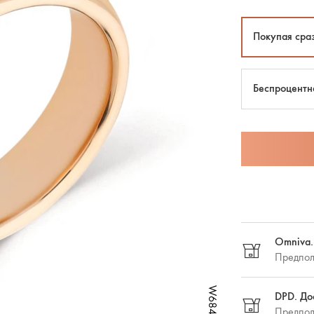
Покупая сра
Беспроцентн
Omniva.
Предпол
DPD. До
Предпол