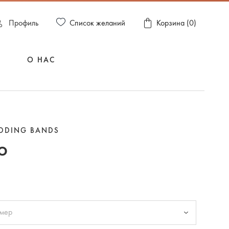
Список желаний
Пpофиль
Корзина (
0
)
О НАС
EDDING BANDS
о
змер