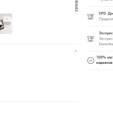
W68480683
W68480683
W68480683
W68480683
W68480683
W68480683
W68480683
DPD. До
Предпол
Экспрес
Экспресс
Ближайш
100% зас
надежная