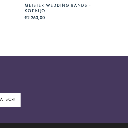
MEISTER WEDDING BANDS -
MEIST
КОЛЬЦО
КОЛЬ
€2 263,00
€2 275,
АТЬСЯ!