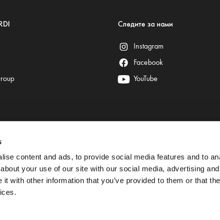
RDI
Следите за нами
Instagram
Facebook
Group
YouTube
s
Безопасные платежи гарантируют:
ise content and ads, to provide social media features and to anal
about your use of our site with our social media, advertising and
t with other information that you’ve provided to them or that the
ices.