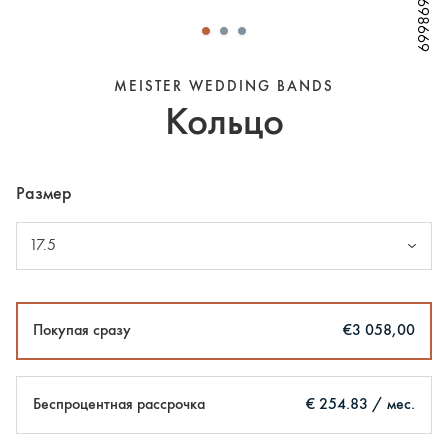
W698669
W698669
W698669
W698669
W698669
MEISTER WEDDING BANDS
Кольцо
Размер
17.5
Покупая сразу
€3 058,00
Беспроцентная рассрочка
€ 254.83 / мес.