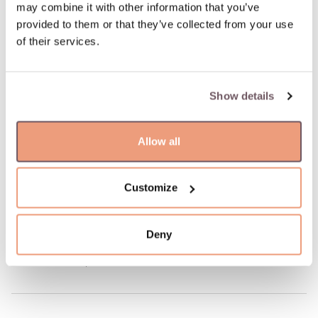
дня. Ближайшая дата доставки: 09.08.2026
may combine it with other information that you’ve
provided to them or that they’ve collected from your use
of their services.
100% застрахованная и надежная доставка
100% гарантия возврата
Show details
ОПИСАНИЕ ТОВАРА
Allow all
Материал: Золото
Камень:
Customize
- Алмаз (Цвет камня: Белый, Вес камня: 0.340ct)
Проба: 750
Цвет камня: Белый
Deny
Артикул: W698669
Вес: 3.63 гр