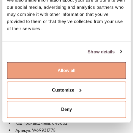
We also share information about your use of our site with
дня. Ближайшая дата доставки: 08.08.2026
our social media, advertising and analytics partners who
may combine it with other information that you’ve
100% застрахованная и надежная доставка
provided to them or that they’ve collected from your use
of their services.
100% гарантия возврата
Show details
ОПИСАНИЕ ТОВАРА
Материал: Золото
Allow all
Камень:
- Алмаз (Цвет камня: H-белый, Purity: SI, Вес камня:
0.061ct),
Customize
- Сапфир (Цвет камня: Розовый, Вес камня: 0.210ct),
- Перламутр (Цвет камня: Розовый, Вес камня: 1.160ct)
Deny
Проба: 585
Цвет камня: Белый, Розовый, Розовый
Код производителя: 048662
Артикул: W69931778