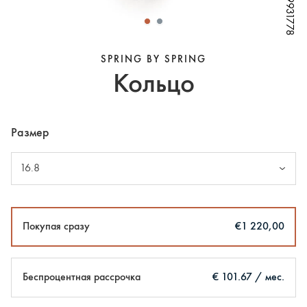
W69931778
W69931778
W69931778
W69931778
SPRING BY SPRING
Кольцо
Размер
16.8
Покупая сразу
€1 220,00
Беспроцентная рассрочка
€ 101.67 / мес.