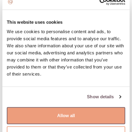
100% гарантия возврата
This website uses cookies
ОПИСАНИЕ ТОВАРА
We use cookies to personalise content and ads, to
provide social media features and to analyse our traffic.
Материал: Золото
We also share information about your use of our site with
Камень:
our social media, advertising and analytics partners who
- Цирконий (Цвет камня: Белый, Вес камня: 0.000ct)
may combine it with other information that you’ve
Проба: 585
provided to them or that they’ve collected from your use
Цвет камня: Белый
of their services.
Артикул: W67661515
Вес: 16.63 гр
Ширина: 6 мм
Show details
Allow all
Вам может понравиться