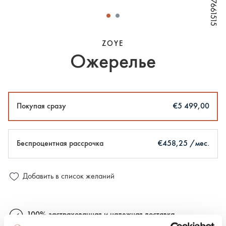
W67661515
W67661515
W67661515
W67661515
ZOYE
Ожерелье
Покупая сразу
€5 499,00
Беспроцентная рассрочка
€458,25 /мес.
Добавить в список желаний
100% застрахованная и надежная доставка