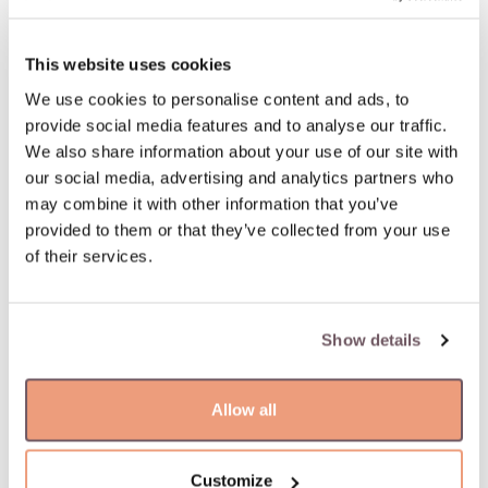
This website uses cookies
We use cookies to personalise content and ads, to
provide social media features and to analyse our traffic.
CAMMILLI FIRENZE
RECARLO
КОЛЬЦО
СЕРЬГИ
We also share information about your use of our site with
€4 690,00
€3 260,00
our social media, advertising and analytics partners who
may combine it with other information that you’ve
provided to them or that they’ve collected from your use
of their services.
Show details
Allow all
RECARLO
RECARLO
Customize