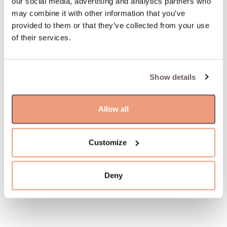
our social media, advertising and analytics partners who
may combine it with other information that you’ve
Кольца IOLUCE
provided to them or that they’ve collected from your use
of their services.
Show details
Allow all
Customize
GIORGIO VISCONTI
GIORGIO VISCONTI
Deny
КОЛЬЦО
КОЛЬЦО
€2 352,00
€2 780,00