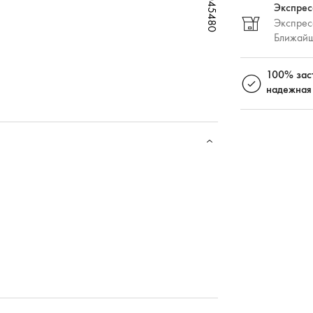
W78045480
W78045480
W78045480
Экспрес
Экспресс
Ближайш
100% зас
надежная