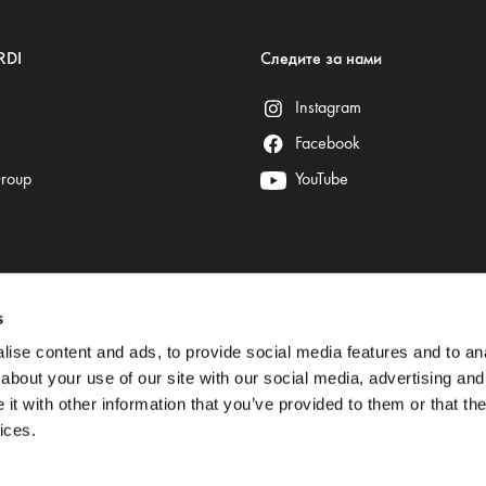
RDI
Следите за нами
Instagram
Facebook
Group
YouTube
s
Безопасные платежи гарантируют:
ise content and ads, to provide social media features and to anal
about your use of our site with our social media, advertising and
t with other information that you’ve provided to them or that the
ices.