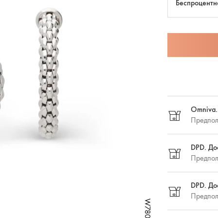
Беспроцентн
Omniva.
Предпол
DPD. До
Предпол
DPD. До
Предпол