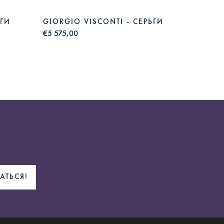
ЬГИ
GIORGIO VISCONTI - СЕРЬГИ
DAMIA
€5 575,00
€5 618,
АТЬСЯ!