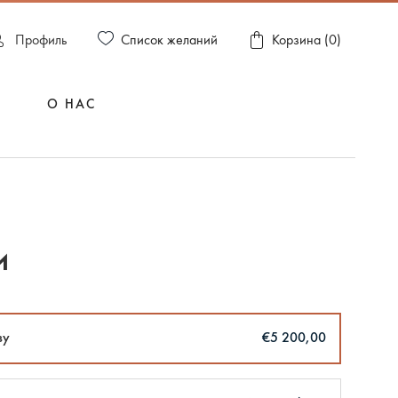
Список желаний
Пpофиль
Корзина (
0
)
О НАС
и
зу
€5 200,00