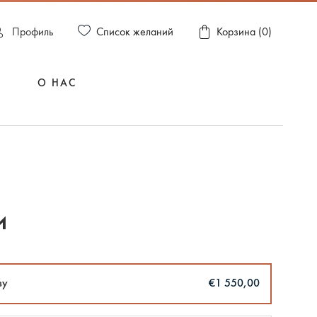
Список желаний
Пpофиль
Корзина (
0
)
О НАС
и
зу
€1 550,00