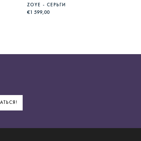
ZOYE - СЕРЬГИ
DUE -
€1 599,00
€1 615,
АТЬСЯ!