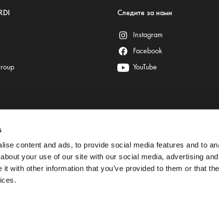
RDI
Следите за нами
Instagram
Facebook
Group
YouTube
s
Безопасные платежи гарантируют:
ise content and ads, to provide social media features and to anal
about your use of our site with our social media, advertising and
t with other information that you’ve provided to them or that the
ices.