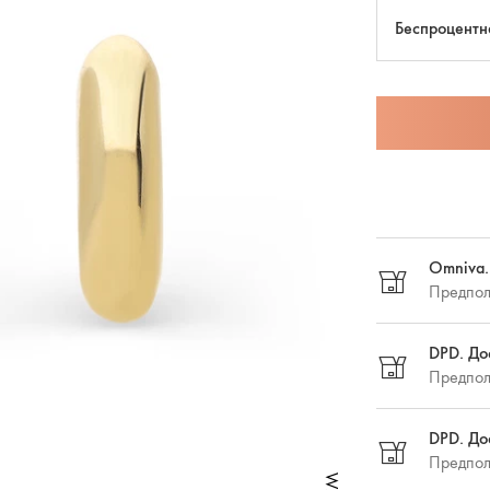
Беспроцентн
Omniva.
Предпол
DPD. До
Предпол
DPD. До
Предпол