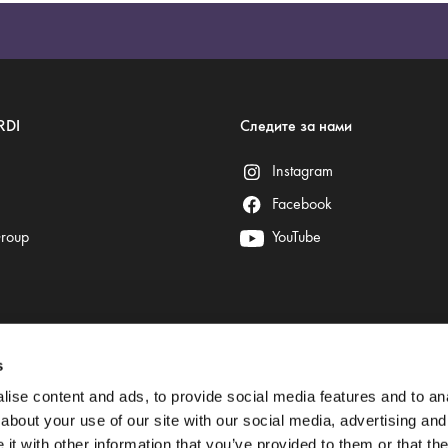
RDI
Следите за нами
Instagram
Facebook
Group
YouTube
s
Безопасные платежи гарантируют:
ise content and ads, to provide social media features and to anal
about your use of our site with our social media, advertising and
t with other information that you’ve provided to them or that the