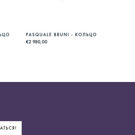
ЛЬЦО
PASQUALE BRUNI - КОЛЬЦО
DAMIA
€2 980,00
€2 980,
АТЬСЯ!