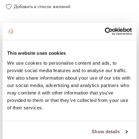
Добавить в список желаний
100% застрахованная и надежная доставка
100% гарантия возврата
This website uses cookies
We use cookies to personalise content and ads, to
ОПИСАНИЕ ТОВАРА
provide social media features and to analyse our traffic.
We also share information about your use of our site with
Материал: Золото
our social media, advertising and analytics partners who
Камень:
may combine it with other information that you’ve
- Родолит (Цвет камня: Розовый, Вес камня: 1.200ct),
provided to them or that they’ve collected from your use
- Топаз (Цвет камня: Разноцветный, Вес камня: 0.920ct),
of their services.
- Турмалин (Цвет камня: Розовый, Вес камня: 1.440ct)
Коллекция: YARA
Проба: 750
Show details
Цвет камня: Розовый, Оранжевый, Розовый