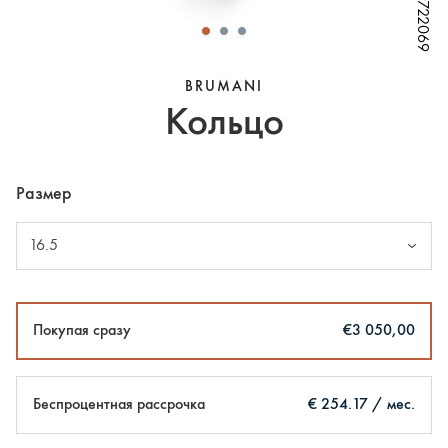
W79722069
W79722069
W79722069
W79722069
W79722069
BRUMANI
Кольцо
Размер
16.5
Покупая сразу
€3 050,00
Беспроцентная рассрочка
€ 254.17 / мес.