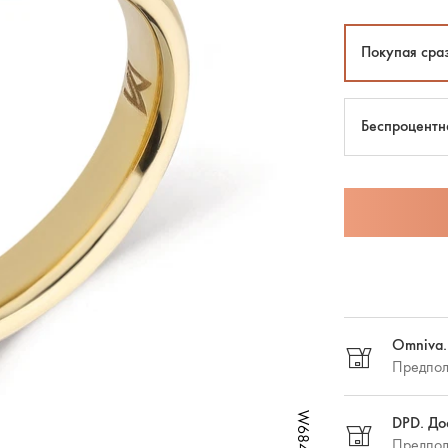
Покупая сра
Беспроцентн
Omniva.
Предпол
DPD. До
Предпол