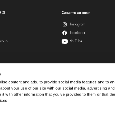
RDI
Следите за нами
Instagram
Facebook
Group
YouTube
s
Безопасные платежи гарантируют:
ise content and ads, to provide social media features and to anal
about your use of our site with our social media, advertising and
t with other information that you’ve provided to them or that the
ices.