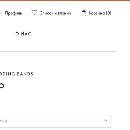
Список желаний
Пpофиль
Корзина (
0
)
О НАС
EDDING BANDS
о
змер