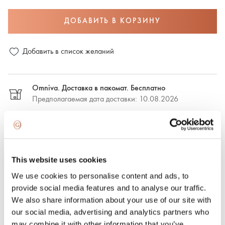
ДОБАВИТЬ В КОРЗИНУ
Добавить в список желаний
Omniva. Доставка в пакомат. Бесплатно
Предполагаемая дата доставки: 10.08.2026
DPD. Доставка в пакомат. €2,50
Предполагаемая дата доставки: 10.08.2026
This website uses cookies
DPD. Доставка по адресу. €6.50
We use cookies to personalise content and ads, to
Предполагаемая дата доставки: 10.08.2026
provide social media features and to analyse our traffic.
We also share information about your use of our site with
Экспресс-доставка. €15.00
our social media, advertising and analytics partners who
Экспресс-доставка в Риге и Рижском районе в течение
may combine it with other information that you’ve