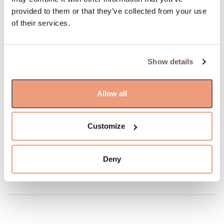
дня. Ближайшая дата доставки: 07.08.2026
provided to them or that they’ve collected from your use
of their services.
100% застрахованная и надежная доставка
Show details
100% гарантия возврата
Allow all
ОПИСАНИЕ ТОВАРА
Материал: Золото
Проба: 585
Customize
Код производителя: 110.2011.735
Артикул: W68481027
Deny
Вес: 4.72 гр
Ширина: 4 мм