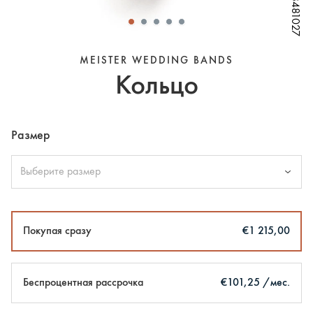
W68481027
W68481027
W68481027
W68481027
W68481027
W68481027
W68481027
MEISTER WEDDING BANDS
Кольцо
Размер
Выберите размер
Покупая сразу
€1 215,00
Беспроцентная рассрочка
€101,25 /мес.