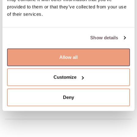
дня. Ближайшая дата доставки: 06.08.2026
provided to them or that they’ve collected from your use
of their services.
100% застрахованная и надежная доставка
Show details
100% гарантия возврата
Allow all
ОПИСАНИЕ ТОВАРА
Материал: Золото
Проба: 585
Customize
Код производителя: 110.2211.150
Артикул: W68481998
Deny
Вес: 7.89 гр
Ширина: 5 мм