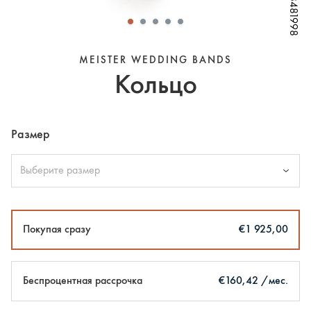
W68481998
W68481998
W68481998
W68481998
W68481998
W68481998
W68481998
MEISTER WEDDING BANDS
Кольцо
Размер
Выберите размер
Покупая сразу
€1 925,00
Беспроцентная рассрочка
€160,42 /мес.