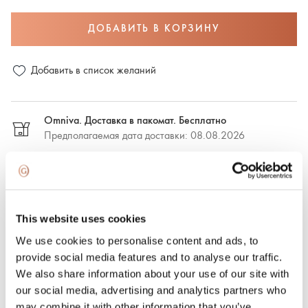
ДОБАВИТЬ В КОРЗИНУ
Добавить в список желаний
Omniva. Доставка в пакомат. Бесплатно
Предполагаемая дата доставки: 08.08.2026
DPD. Доставка в пакомат. €2,50
Предполагаемая дата доставки: 08.08.2026
This website uses cookies
DPD. Доставка по адресу. €6.50
We use cookies to personalise content and ads, to
Предполагаемая дата доставки: 08.08.2026
provide social media features and to analyse our traffic.
We also share information about your use of our site with
Экспресс-доставка. €15.00
our social media, advertising and analytics partners who
Экспресс-доставка в Риге и Рижском районе в течение
may combine it with other information that you’ve