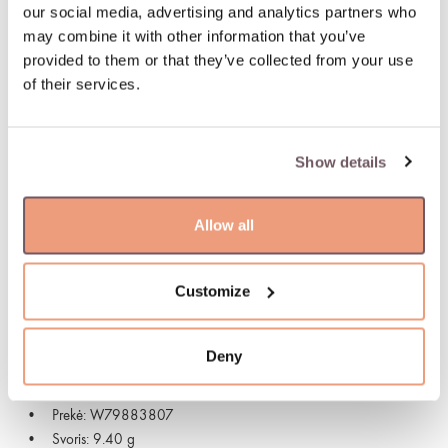
dieną. Pristatymas: 06.08.2026
our social media, advertising and analytics partners who
may combine it with other information that you’ve
provided to them or that they’ve collected from your use
100 % apdraustas ir saugus pristatymas
of their services.
Supaprastintas ir greitas užsakymo grąžinimas
Show details
PREKĖS APRAŠYMAS
Allow all
Medžiaga: Auksas
Akmuo:
- Deimantas (Akmens spalva: G-baltas, Tīrība: VS, Akmens
Customize
svoris: 0.010ct)
Kolekcija: Eka
Praba: 750
Deny
Akmens spalva: Baltas
Gamintojo kodas: 01M01BX_BB_R_XRX
Prekė: W79883807
Svoris: 9.40 g