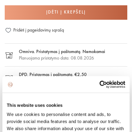
ĮDĖTI Į KREPŠELĮ
Pridėti į pageidavimų sąrašą
Omniva. Pristatymas į paštomatą. Nemokamai
Planuojama pristatymo data: 08.08.2026
DPD. Pristaymas į paštomatą. €2,50
Numatoma pristatymo data: 08.08.2026
DPD. Pristatymas nurodytu adresu. €6.50
Numatoma pristatymo data: 08.08.2026
This website uses cookies
We use cookies to personalise content and ads, to
Greitasis pristatymas. €15.00
provide social media features and to analyse our traffic.
Greitasis pristatymas Vilniuje ir Vilniaus rajone per vieną
We also share information about your use of our site with