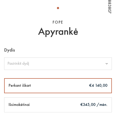
W79883807
W79883807
W79883807
FOPE
Apyrankė
Dydis
Pasirinkti dydį
Perkant iškart
€4 140,00
Išsimokėtinai
€345,00 /mėn.