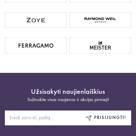
Užsisakyti naujienlaiškius
Sužinokite visas naujienas ir akcijas pirmieji!
PRISIJUNGTI!