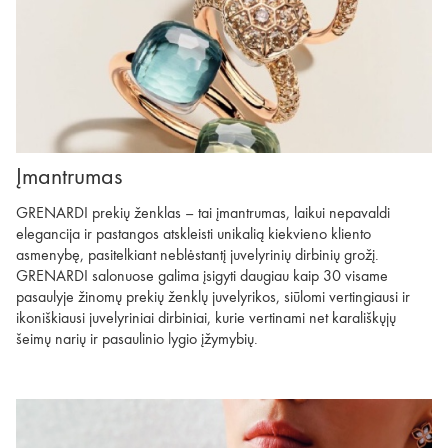
Įmantrumas
GRENARDI prekių ženklas – tai įmantrumas, laikui nepavaldi
elegancija ir pastangos atskleisti unikalią kiekvieno kliento
asmenybę, pasitelkiant neblėstantį juvelyrinių dirbinių grožį.
GRENARDI salonuose galima įsigyti daugiau kaip 30 visame
pasaulyje žinomų prekių ženklų juvelyrikos, siūlomi vertingiausi ir
ikoniškiausi juvelyriniai dirbiniai, kurie vertinami net karališkųjų
šeimų narių ir pasaulinio lygio įžymybių.