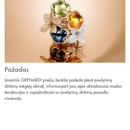
Pažadas
Įmantrūs GRENARDI prekių ženklai padeda plėsti juvelyrinių
dirbinių mėgėjų akiratį, informuojant juos apie aktualiausias mados
tendencijas ir supažindinant su juvelyrinių dirbinių pasaulio
niuansais.