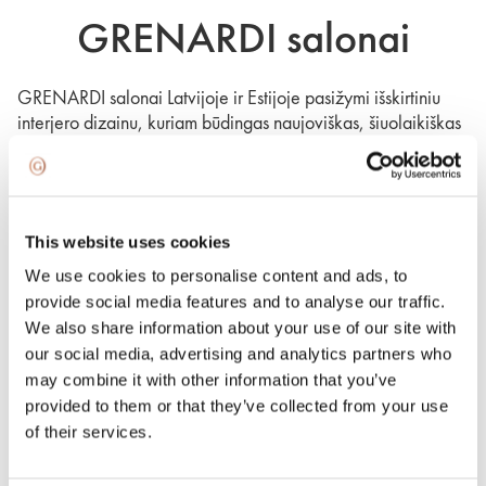
GRENARDI salonai
GRENARDI salonai Latvijoje ir Estijoje pasižymi išskirtiniu
interjero dizainu, kuriam būdingas naujoviškas, šiuolaikiškas
interjeras ir švelnių atspalvių paletė. Estetiška aplinka taip
pat svarbi, todėl naudojama tekstilė, baldai ir meno kūriniai
kruopščiai atrenkami, kad salonai padarytų įspūdį ne tik dėl
elegantiškumo, bet ir dėl svetingumo.
This website uses cookies
Netrukus bus atidarytas naujas GRENARDI salonas –
Prahoje, Čekijoje.
We use cookies to personalise content and ads, to
provide social media features and to analyse our traffic.
We also share information about your use of our site with
our social media, advertising and analytics partners who
may combine it with other information that you’ve
provided to them or that they’ve collected from your use
of their services.