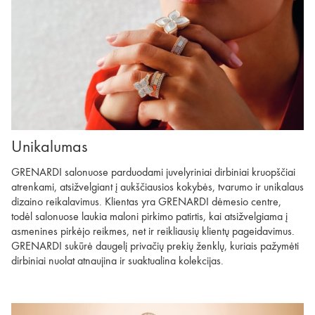
Unikalumas
GRENARDI salonuose parduodami juvelyriniai dirbiniai kruopščiai
atrenkami, atsižvelgiant į aukščiausios kokybės, tvarumo ir unikalaus
dizaino reikalavimus. Klientas yra GRENARDI dėmesio centre,
todėl salonuose laukia maloni pirkimo patirtis, kai atsižvelgiama į
asmenines pirkėjo reikmes, net ir reikliausių klientų pageidavimus.
GRENARDI sukūrė daugelį privačių prekių ženklų, kuriais pažymėti
dirbiniai nuolat atnaujina ir suaktualina kolekcijas.