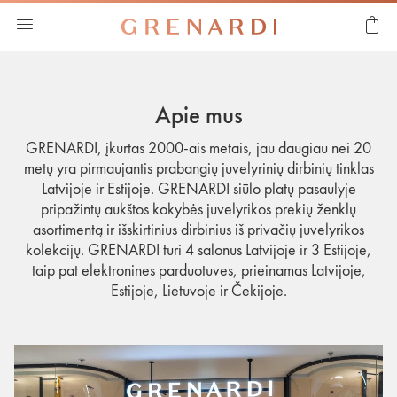
Apie mus
GRENARDI, įkurtas 2000-ais metais, jau daugiau nei 20
metų yra pirmaujantis prabangių juvelyrinių dirbinių tinklas
Latvijoje ir Estijoje. GRENARDI siūlo platų pasaulyje
pripažintų aukštos kokybės juvelyrikos prekių ženklų
asortimentą ir išskirtinius dirbinius iš privačių juvelyrikos
kolekcijų. GRENARDI turi 4 salonus Latvijoje ir 3 Estijoje,
taip pat elektronines parduotuves, prieinamas Latvijoje,
Estijoje, Lietuvoje ir Čekijoje.