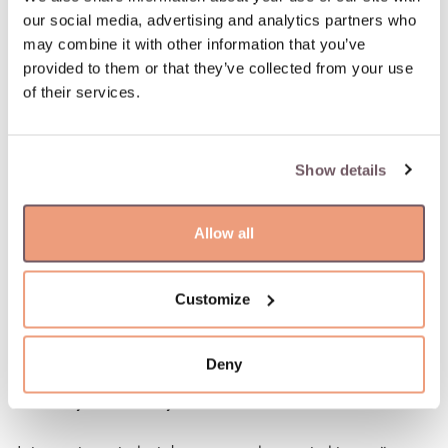
our social media, advertising and analytics partners who
may combine it with other information that you’ve
Asmeninės informacijos naudojimas
provided to them or that they’ve collected from your use
of their services.
Jeigu aiškiai sutikote gauti tolimesnį bendravimą arba
paprašėte būti įtraukti į prenumeratos sąrašą, galime
periodiškai su jumis susisiekti. Pavyzdžiui, galime atsiųsti
Show details
rinkodaros ar reklaminę medžiagą, atsakyti į jūsų komentarus
arba pateikti užklausų atsakymus.
Allow all
Jūsų asmeninę informaciją naudosime ir siekdami pagerinti
mūsų rinkodaros kampanijas, atlikti statistinę svetainės
Customize
naudojimo analizę bei tobulinti svetainės funkcijas ir turinį.
Deny
Atsisakymas tvarkyti duomenis