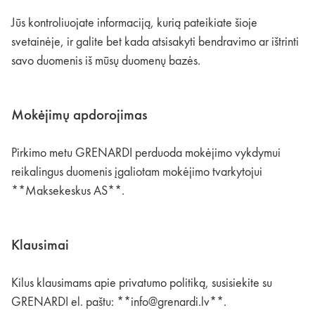
Jūs kontroliuojate informaciją, kurią pateikiate šioje
svetainėje, ir galite bet kada atsisakyti bendravimo ar ištrinti
savo duomenis iš mūsų duomenų bazės.
Mokėjimų apdorojimas
Pirkimo metu GRENARDI perduoda mokėjimo vykdymui
reikalingus duomenis įgaliotam mokėjimo tvarkytojui
**Maksekeskus AS**.
Klausimai
Kilus klausimams apie privatumo politiką, susisiekite su
GRENARDI el. paštu: **
info@grenardi.lv
**.