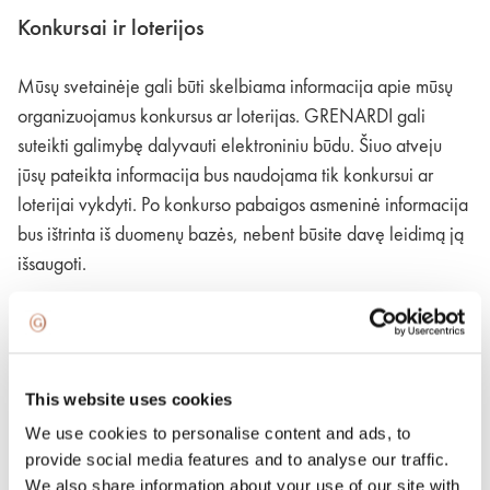
Konkursai ir loterijos
Mūsų svetainėje gali būti skelbiama informacija apie mūsų
organizuojamus konkursus ar loterijas. GRENARDI gali
suteikti galimybę dalyvauti elektroniniu būdu. Šiuo atveju
jūsų pateikta informacija bus naudojama tik konkursui ar
loterijai vykdyti. Po konkurso pabaigos asmeninė informacija
bus ištrinta iš duomenų bazės, nebent būsite davę leidimą ją
išsaugoti.
Apklausos ir anketos
This website uses cookies
GRENARDI gali pakviesti lankytojus užpildyti apklausas ir
We use cookies to personalise content and ads, to
anketas apie jų interesus. Atsakymuose į apklausas ar
provide social media features and to analyse our traffic.
anketas nebus renkami asmeniškai identifikuojami duomenys.
We also share information about your use of our site with