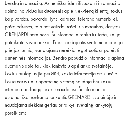
bendrą informaciją. Asmeniškai identifikuojanti informacija
apima individualius duomenis apie kiekvieną klientą, tokius
kaip vardas, pavardė, lytis, adresas, telefono numeris, el.
pašto adresas, taip pat vaizdo įrašai ir nuotraukos, darytos
GRENARDI patalpose. Ši informacija renka tik tada, kai ją
pateikiate savanoriškai. Prieš naudojantis svetaine ir prieiga
prie jos turinio, vartotojams nereikia registruotis ar pateikti
asmeninės informacijos. Bendro pobūdžio informacija apima
duomenis apie tai, kiek lankytojų apsilanko svetainėje,
kokius puslapius jie peržiūri, kokią informaciją atsisiunčia,
kokią naršyklę ir operacinę sistemą naudoja bei kokiu
interneto paslaugų tiekėju naudojasi. Ši informacija
automatiškai renkama lankantis GRENARDI svetainėje ir
naudojama siekiant geriau pritaikyti svetainę lankytojų
poreikiams.