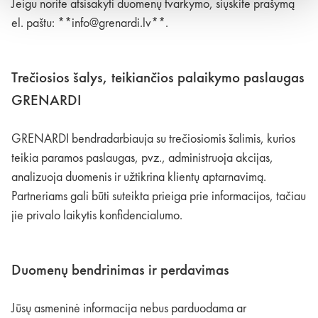
Jeigu norite atsisakyti duomenų tvarkymo, siųskite prašymą
el. paštu: **
info@grenardi.lv
**.
Trečiosios šalys, teikiančios palaikymo paslaugas
GRENARDI
GRENARDI bendradarbiauja su trečiosiomis šalimis, kurios
teikia paramos paslaugas, pvz., administruoja akcijas,
analizuoja duomenis ir užtikrina klientų aptarnavimą.
Partneriams gali būti suteikta prieiga prie informacijos, tačiau
jie privalo laikytis konfidencialumo.
Duomenų bendrinimas ir perdavimas
Jūsų asmeninė informacija nebus parduodama ar