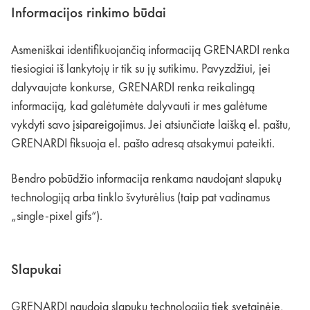
Informacijos rinkimo būdai
Asmeniškai identifikuojančią informaciją GRENARDI renka
tiesiogiai iš lankytojų ir tik su jų sutikimu. Pavyzdžiui, jei
dalyvaujate konkurse, GRENARDI renka reikalingą
informaciją, kad galėtumėte dalyvauti ir mes galėtume
vykdyti savo įsipareigojimus. Jei atsiunčiate laišką el. paštu,
GRENARDI fiksuoja el. pašto adresą atsakymui pateikti.
Bendro pobūdžio informacija renkama naudojant slapukų
technologiją arba tinklo švyturėlius (taip pat vadinamus
„single-pixel gifs“).
Slapukai
GRENARDI naudoja slapukų technologiją tiek svetainėje,