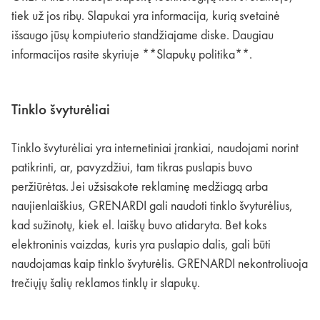
tiek už jos ribų. Slapukai yra informacija, kurią svetainė
išsaugo jūsų kompiuterio standžiajame diske. Daugiau
informacijos rasite skyriuje **Slapukų politika**.
Tinklo švyturėliai
Tinklo švyturėliai yra internetiniai įrankiai, naudojami norint
patikrinti, ar, pavyzdžiui, tam tikras puslapis buvo
peržiūrėtas. Jei užsisakote reklaminę medžiagą arba
naujienlaiškius, GRENARDI gali naudoti tinklo švyturėlius,
kad sužinotų, kiek el. laiškų buvo atidaryta. Bet koks
elektroninis vaizdas, kuris yra puslapio dalis, gali būti
naudojamas kaip tinklo švyturėlis. GRENARDI nekontroliuoja
trečiųjų šalių reklamos tinklų ir slapukų.