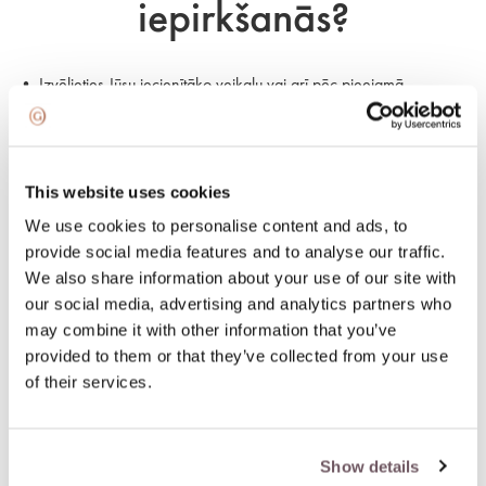
iepirkšanās?
• Izvēlieties Jūsu iecienītāko veikalu vai arī pēc pieejamā
sortimenta (apskatāms grenardi.lv sadaļā “Veikali”)
• Veiciet saraksti vai video zvanu caur WhatsApp
• Apskatiet Jums interesējošās rotas vai saņemiet konsultācijas
• Video iepirkšanās Jums neuzliek nekādas saistības, tomēr, ja
This website uses cookies
lemsiet iegādāties rotu, pirkums būs jāveic grenardi.lv
We use cookies to personalise content and ads, to
provide social media features and to analyse our traffic.
Veikalu WhatsApp
We also share information about your use of our site with
our social media, advertising and analytics partners who
kontakti un darba laiki:
may combine it with other information that you’ve
provided to them or that they’ve collected from your use
of their services.
• GRENARDI salons "Kempinski" tel. nr.
+371 26156655
(P. - S.
11:00 - 20:00, Sv. 11:00 - 18:00)
• GRENARDI veikals "Alfa" tel. nr.
+371 20262333
(P. - Pk. 10:00
Show details
- 21:00)