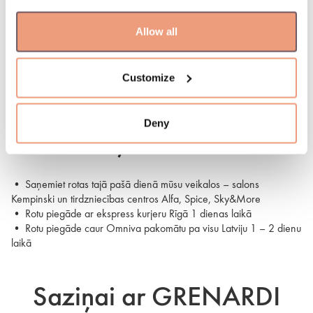
• GRENARDI veikals "Spice" tel. nr.
+371 28626111
(P. - Pk.
10:00 - 21:00)
Allow all
• GRENARDI veikals "Sky&More" tel. nr.
+371 25422822
(P. - Pk.
10:00 - 21:00)
Customize
Kā notiek iegādāto rotu
Deny
saņemšana?
• Saņemiet rotas tajā pašā dienā mūsu veikalos – salons
Kempinski un tirdzniecības centros Alfa, Spice, Sky&More
• Rotu piegāde ar ekspress kurjeru Rīgā 1 dienas laikā
• Rotu piegāde caur Omniva pakomātu pa visu Latviju 1 – 2 dienu
laikā
Saziņai ar GRENARDI