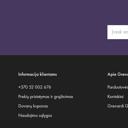
Informacija klientams
Apie Grena
+370 52 002 676
Parduotuvė
Prekių pristatymas ir grąžinimas
Kontaktai
Dovanų kuponas
Grenardi 
Naudojimo sąlygos