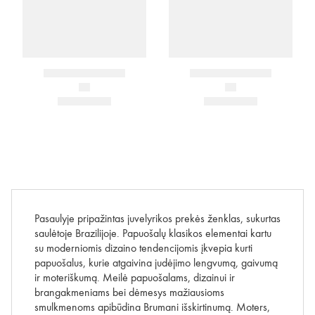
Pasaulyje pripažintas juvelyrikos prekės ženklas, sukurtas
saulėtoje Brazilijoje. Papuošalų klasikos elementai kartu
su moderniomis dizaino tendencijomis įkvepia kurti
papuošalus, kurie atgaivina judėjimo lengvumą, gaivumą
ir moteriškumą. Meilė papuošalams, dizainui ir
brangakmeniams bei dėmesys mažiausioms
smulkmenoms apibūdina Brumani išskirtinumą. Moters,