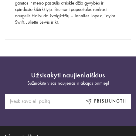
gamtos ir meno pasaulis atsiskleidžia gyvybės ir
spindesio kibirkštyje. Brumani papuošalus renkasi
daugelis Holivudo žvaigždžių – Jennifer Lopez, Taylor
Swift, Juliette Lewis ir kt.
Užsisakyti naujienlaiškius
Sužinokite visas naujienas ir akcijas pirmieji!
PRISIJUNGTI!