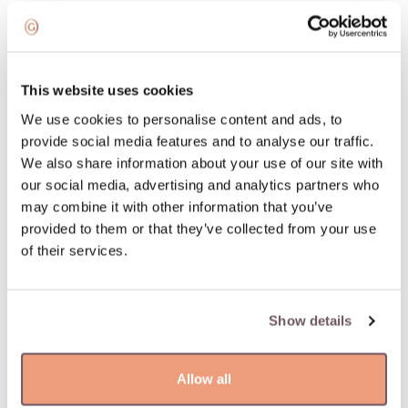
Supaprastintas ir greitas užsakymo grąžinimas
This website uses cookies
PREKĖS APRAŠYMAS
We use cookies to personalise content and ads, to
Medžiaga: Auksas
provide social media features and to analyse our traffic.
Akmuo:
We also share information about your use of our site with
- Deimantas (Akmens spalva: G-baltas, Tīrība: VS, Akmens
our social media, advertising and analytics partners who
svoris: 0.070ct)
may combine it with other information that you’ve
Kolekcija: Prima
provided to them or that they’ve collected from your use
Praba: 750
of their services.
Akmens spalva: Baltas
Gamintojo kodas: 74608BX_BB_R_XBX
Prekė: W80628796
Show details
Svoris: 9.28 g
Allow all