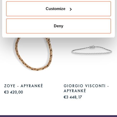
Jums gali patikti
Customize
Deny
ZOYE - APYRANKĖ
GIORGIO VISCONTI -
APYRANKĖ
€3 420,00
€3 448,17