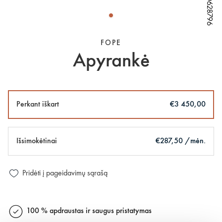
W80628796
W80628796
W80628796
FOPE
Apyrankė
Perkant iškart
€3 450,00
Išsimokėtinai
€287,50 /mėn.
Pridėti į pageidavimų sąrašą
100 % apdraustas ir saugus pristatymas