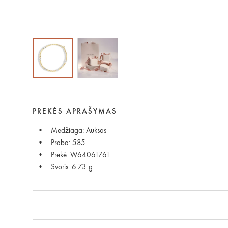
PREKĖS APRAŠYMAS
Medžiaga: Auksas
Praba: 585
Prekė: W64061761
Svoris: 6.73 g