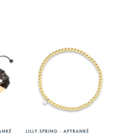
RANKĖ
LILLY SPRING - APYRANKĖ
MARCO