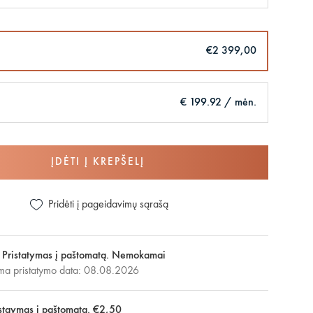
€2 399,00
€ 199.92 / mėn.
ĮDĖTI Į KREPŠELĮ
Pridėti į pageidavimų sąrašą
Pristatymas į paštomatą. Nemokamai
ma pristatymo data: 08.08.2026
staymas į paštomatą. €2,50