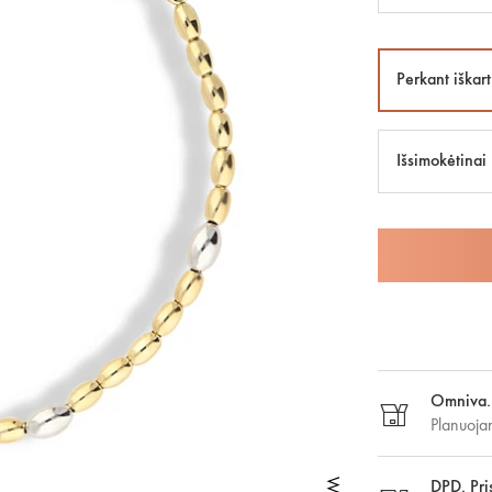
Perkant iškart
Išsimokėtinai
Omniva. 
Planuoja
DPD. Pri