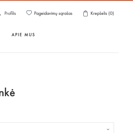
Pageidavimų sąrašas
Profilis
Krepšelis (
0
)
APIE MUS
nkė