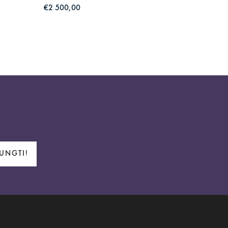
€2 500,00
€2 500,
JUNGTI!