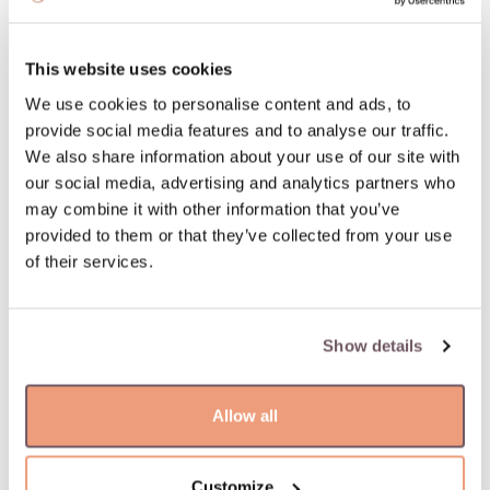
Supaprastintas ir greitas užsakymo grąžinimas
This website uses cookies
We use cookies to personalise content and ads, to
PREKĖS APRAŠYMAS
provide social media features and to analyse our traffic.
Medžiaga: Auksas
We also share information about your use of our site with
Akmuo:
our social media, advertising and analytics partners who
- Cirkonas (Akmens spalva: Baltas, Akmens svoris: 0.000ct)
may combine it with other information that you’ve
Praba: 585
provided to them or that they’ve collected from your use
Akmens spalva: Baltas
of their services.
Prekė: W80968441
Svoris: 7.19 g
Show details
Allow all
Jums gali patikti
Customize