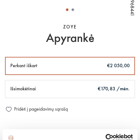
W80968441
W80968441
W80968441
W80968441
ZOYE
Apyrankė
Perkant iškart
€2 050,00
Išsimokėtinai
€170,83 /mėn.
Pridėti į pageidavimų sąrašą
100 % apdraustas ir saugus pristatymas