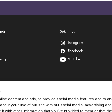
rdi
Sekti mus
s
Instagram
Facebook
Group
YouTube
s
Saugų mokėjimą užtikrina:
ise content and ads, to provide social media features and to anal
about your use of our site with our social media, advertising and
t with other information that you’ve provided to them or that the