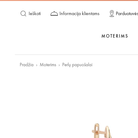
Ieškoti
Informacija klientams
Parduotuvė
MOTERIMS
Pradžia
Moterims
Perlų papuošalai