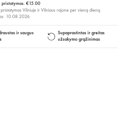
s pristatymas. €15.00
 pristatymas Vilniuje ir Vilniaus rajone per vieną dieną.
mas: 10.08.2026
raustas ir saugus
Supaprastintas ir greitas
s
užsakymo grąžinimas