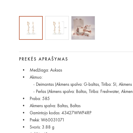
PREKĖS APRAŠYMAS
Medžiaga: Auksas
Akmuo:
- Deimantas (Akmens spalva: G-baltas, Tīrība: SI, Akmens s
- Perlas (Akmens spalva: Baltas, Tīrība: Freshwater, Akmens
Praba: 585
Akmens spalva: Baltas, Baltas
Gamintojo kodas: 43427WWP4RP
Prekė: W60031071
Svoris: 3.88 g