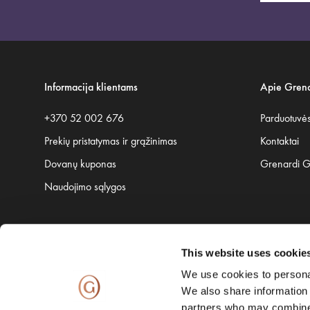
Informacija klientams
Apie Grena
+370 52 002 676
Parduotuvė
Prekių pristatymas ir grąžinimas
Kontaktai
Dovanų kuponas
Grenardi 
Naudojimo sąlygos
This website uses cookie
Saugų pristatymą užtikrina:
We use cookies to personal
We also share information 
partners who may combine i