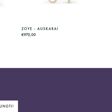
ZOYE - AUSKARAI
LILLY 
€970,00
€980,0
JUNGTI!