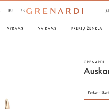
s
RU
EN
VYRAMS
VAIKAMS
PREKIŲ ŽENKLAI
GRENARDI
Auska
Perkant iškart