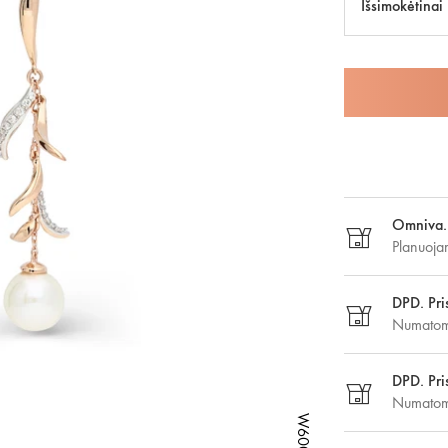
Išsimokėtinai
Omniva. 
Planuoja
DPD. Pri
Numatoma
DPD. Pri
Numatoma