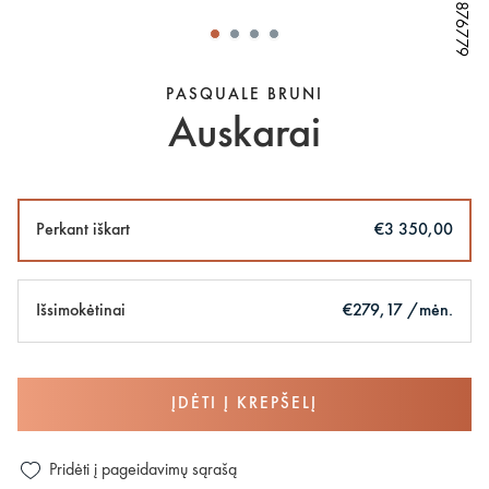
W65876779
W65876779
W65876779
W65876779
W65876779
W65876779
PASQUALE BRUNI
Auskarai
Perkant iškart
€3 350,00
Išsimokėtinai
€279,17 /mėn.
ĮDĖTI Į KREPŠELĮ
Pridėti į pageidavimų sąrašą