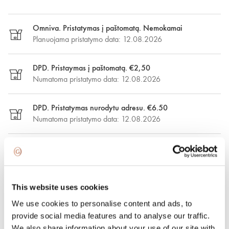
Omniva. Pristatymas į paštomatą. Nemokamai
Planuojama pristatymo data: 12.08.2026
DPD. Pristaymas į paštomatą. €2,50
Numatoma pristatymo data: 12.08.2026
DPD. Pristatymas nurodytu adresu. €6.50
Numatoma pristatymo data: 12.08.2026
Greitasis pristatymas. €15.00
Greitasis pristatymas Vilniuje ir Vilniaus rajone per vieną
dieną. Pristatymas: 08.08.2026
This website uses cookies
100 % apdraustas ir saugus pristatymas
We use cookies to personalise content and ads, to
provide social media features and to analyse our traffic.
We also share information about your use of our site with