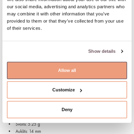
Supaprastintas ir greitas užsakymo grąžinimas
our social media, advertising and analytics partners who
may combine it with other information that you’ve
PREKĖS APRAŠYMAS
provided to them or that they’ve collected from your use
of their services.
Medžiaga: Auksas
Akmuo:
- Deimantas (Akmens spalva: G-baltas, Tīrība: VS, Akmens
Show details
svoris: 0.030ct),
- Deimantas (Akmens spalva: Geltona, Akmens svoris: 0.020ct),
- Turkis (Akmens spalva: Gaiši zils, Akmens svoris: 6.940ct),
Allow all
- Mėnulio akmuo (Akmens spalva: Baltas, Akmens svoris:
0.000ct)
Kolekcija: Petit Joli
Customize
Praba: 750
Akmens spalva: Baltas, Geltona, Mėlyna, Baltas
Deny
Gamintojo kodas: 16436R
Prekė: W65876779
Svoris: 5.25 g
Aukštis: 14 mm