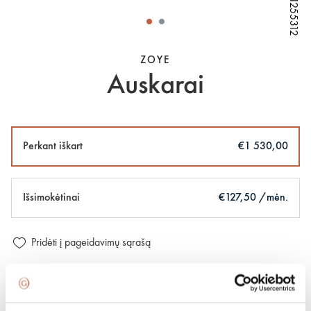
W81255312
W81255312
W81255312
W81255312
ZOYE
Auskarai
Perkant iškart
€1 530,00
Išsimokėtinai
€127,50 /mėn.
Pridėti į pageidavimų sąrašą
100 % apdraustas ir saugus pristatymas