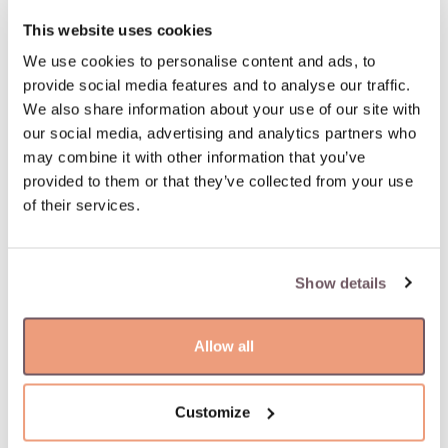
This website uses cookies
Supaprastintas ir greitas užsakymo grąžinimas
We use cookies to personalise content and ads, to
provide social media features and to analyse our traffic.
PREKĖS APRAŠYMAS
We also share information about your use of our site with
our social media, advertising and analytics partners who
Medžiaga: Auksas
may combine it with other information that you’ve
Praba: 585
provided to them or that they’ve collected from your use
Prekė: W81255312
of their services.
Svoris: 4.63 g
Aukštis: 12 mm
Show details
Allow all
Jums gali patikti
Customize