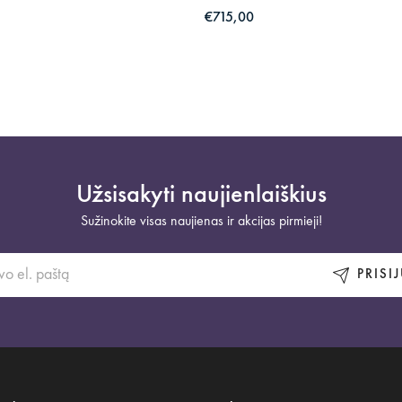
€715,00
Užsisakyti naujienlaiškius
Sužinokite visas naujienas ir akcijas pirmieji!
PRISI