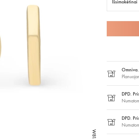
Išsimokėtinai
Omniva. 
Planuoja
DPD. Pri
Numatoma
DPD. Pri
Numatoma