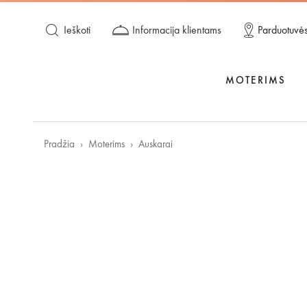
Ieškoti
Informacija klientams
Parduotuvė
MOTERIMS
Pradžia
Moterims
Auskarai