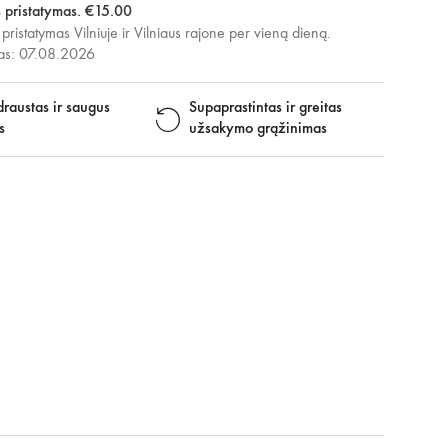
s pristatymas. €15.00
 pristatymas Vilniuje ir Vilniaus rajone per vieną dieną.
mas: 07.08.2026
raustas ir saugus
Supaprastintas ir greitas
s
užsakymo grąžinimas