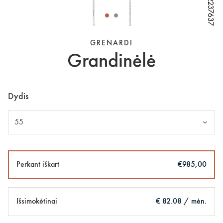
W62237637
W62237637
W62237637
W62237637
GRENARDI
Grandinėlė
Dydis
55
Perkant iškart
€985,00
Išsimokėtinai
€ 82.08 / mėn.