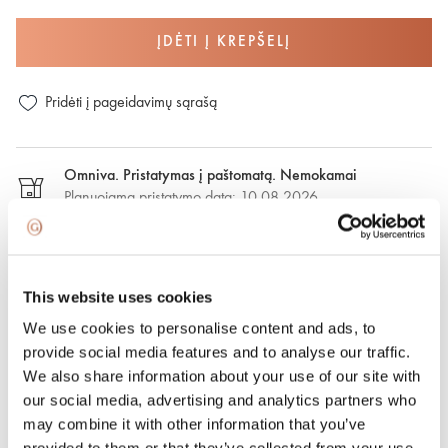
ĮDĖTI Į KREPŠELĮ
Pridėti į pageidavimų sąrašą
Omniva. Pristatymas į paštomatą. Nemokamai
Planuojama pristatymo data: 10.08.2026
DPD. Pristaymas į paštomatą. €2,50
Numatoma pristatymo data: 10.08.2026
This website uses cookies
We use cookies to personalise content and ads, to
DPD. Pristatymas nurodytu adresu. €6.50
provide social media features and to analyse our traffic.
Numatoma pristatymo data: 10.08.2026
We also share information about your use of our site with
our social media, advertising and analytics partners who
Greitasis pristatymas. €15.00
may combine it with other information that you’ve
Greitasis pristatymas Vilniuje ir Vilniaus rajone per vieną