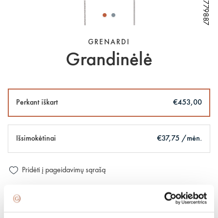
W66779887
W66779887
W66779887
W66779887
GRENARDI
Grandinėlė
Perkant iškart
€453,00
Išsimokėtinai
€37,75 /mėn.
Pridėti į pageidavimų sąrašą
100 % apdraustas ir saugus pristatymas