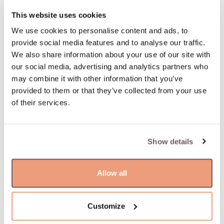
This website uses cookies
Supaprastintas ir greitas užsakymo grąžinimas
We use cookies to personalise content and ads, to
provide social media features and to analyse our traffic.
PREKĖS APRAŠYMAS
We also share information about your use of our site with
our social media, advertising and analytics partners who
Medžiaga: Auksas
may combine it with other information that you’ve
Praba: 585
provided to them or that they’ve collected from your use
Prekė: W66779887
of their services.
Svoris: 1.22 g
Plotis: 1 mm
Show details
Allow all
Jums gali patikti
Customize