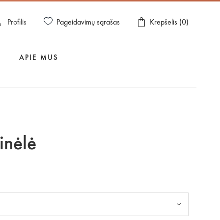
Pageidavimų sąrašas
Profilis
Krepšelis (
0
)
APIE MUS
inėlė