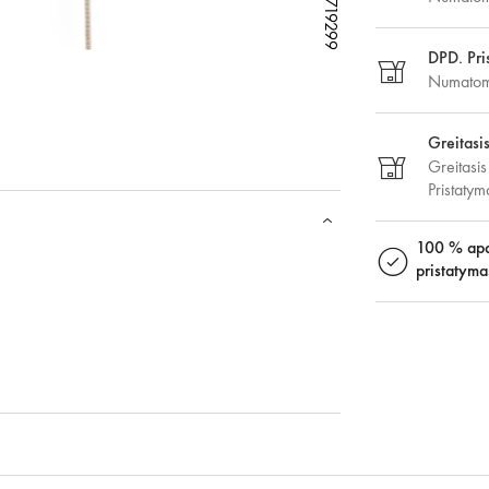
W68719299
W68719299
W68719299
W68719299
DPD. Pri
Numatoma
Greitasi
Greitasis
Pristaty
100 % apd
pristatyma