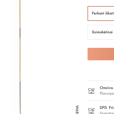
Perkant iškart
Išsimokėtinai
Omniva. 
Planuoja
DPD. Pri
Numatoma