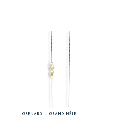
GRENARDI - GRANDINĖLĖ
ZOYE 