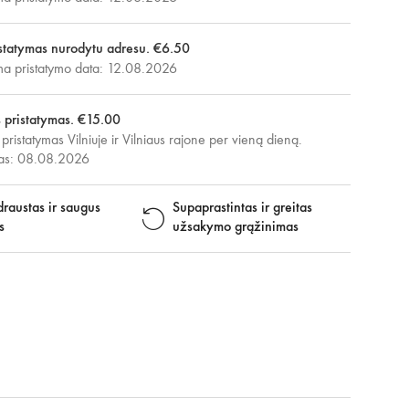
statymas nurodytu adresu. €6.50
 pristatymo data: 12.08.2026
s pristatymas. €15.00
 pristatymas Vilniuje ir Vilniaus rajone per vieną dieną.
mas: 08.08.2026
raustas ir saugus
Supaprastintas ir greitas
s
užsakymo grąžinimas