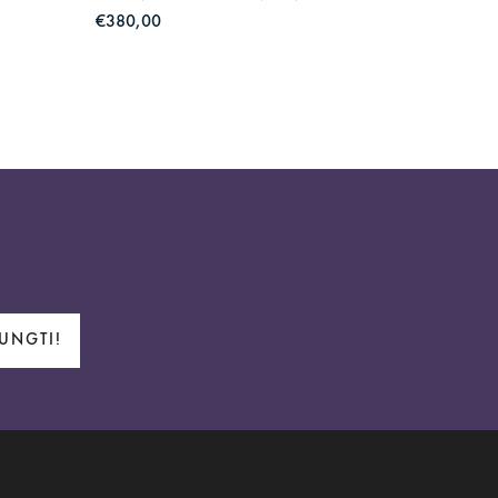
€380,00
€385,0
JUNGTI!