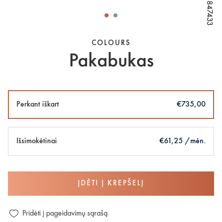
W71847433
W71847433
W71847433
W71847433
COLOURS
Pakabukas
Perkant iškart
€735,00
Išsimokėtinai
€61,25 /mėn.
ĮDĖTI Į KREPŠELĮ
Pridėti į pageidavimų sąrašą