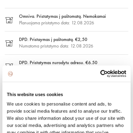
Omniva. Pristatymas į paštomatą. Nemokamai
Planuojama pristatymo data: 12.08.2026
DPD. Pristaymas į paštomatą. €2,50
Numatoma pristatymo data: 12.08.2026
DPD. Pristatymas nurodytu adresu. €6.50
Numatoma pristatymo data: 12.08.2026
Greitasis pristatymas. €15.00
Greitasis pristatymas Vilniuje ir Vilniaus rajone per vieną
This website uses cookies
dieną. Pristatymas: 09.08.2026
We use cookies to personalise content and ads, to
provide social media features and to analyse our traffic.
100 % apdraustas ir saugus pristatymas
We also share information about your use of our site with
our social media, advertising and analytics partners who
may combine it with other information that you’ve