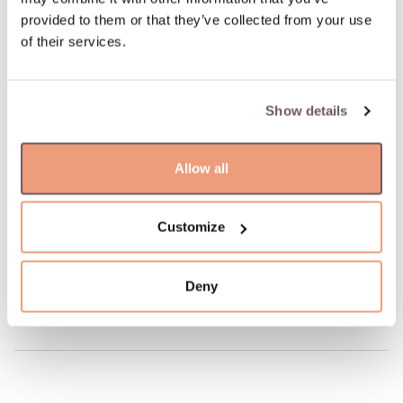
Supaprastintas ir greitas užsakymo grąžinimas
provided to them or that they’ve collected from your use
of their services.
PREKĖS APRAŠYMAS
Medžiaga: Auksas
Show details
Akmuo:
- Deimantas (Akmens spalva: G-baltas, Tīrība: SI, Akmens
svoris: 0.130ct),
Allow all
- Oniksas (Akmens spalva: Juodas, Akmens svoris: 0.940ct)
Praba: 585
Akmens spalva: Baltas, Juodas
Customize
Gamintojo kodas: 75145SOX4WV
Prekė: W71847433
Deny
Svoris: 1.52 g
Aukštis: 35 mm