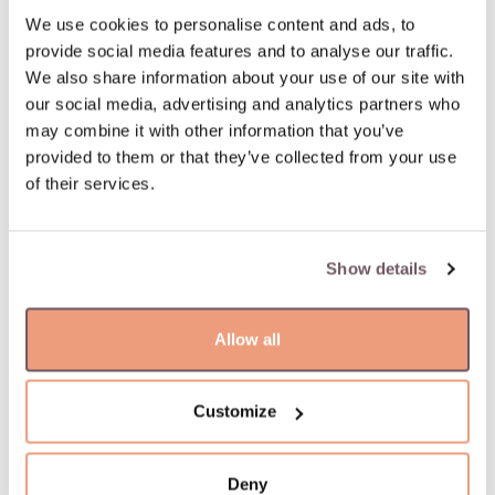
dieną. Pristatymas: 06.08.2026
We use cookies to personalise content and ads, to
provide social media features and to analyse our traffic.
100 % apdraustas ir saugus pristatymas
We also share information about your use of our site with
our social media, advertising and analytics partners who
may combine it with other information that you’ve
Supaprastintas ir greitas užsakymo grąžinimas
provided to them or that they’ve collected from your use
of their services.
PREKĖS APRAŠYMAS
Medžiaga: Auksas
Show details
Akmuo:
- Deimantas (Akmens spalva: G-baltas, Tīrība: VS, Akmens
svoris: 0.050ct),
Allow all
- Deimantas (Akmens spalva: Šampānieša, Akmens svoris:
0.070ct),
- Oniksas (Akmens spalva: Juodas, Akmens svoris: 0.000ct),
Customize
- Mėnulio akmuo (Akmens spalva: Baltas, Akmens svoris:
0.000ct)
Deny
Kolekcija: Petit Joli