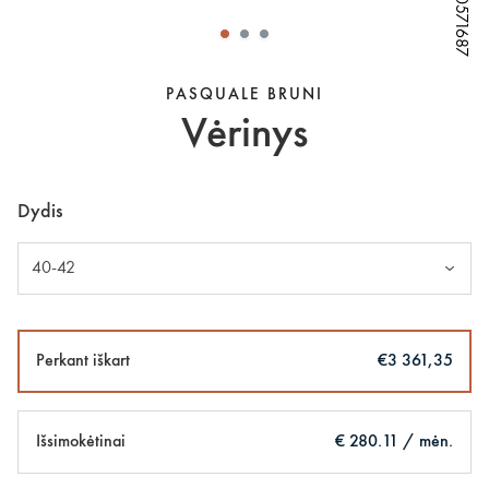
W70571687
W70571687
W70571687
W70571687
W70571687
PASQUALE BRUNI
Vėrinys
Dydis
40-42
Perkant iškart
€3 361,35
Išsimokėtinai
€ 280.11 / mėn.