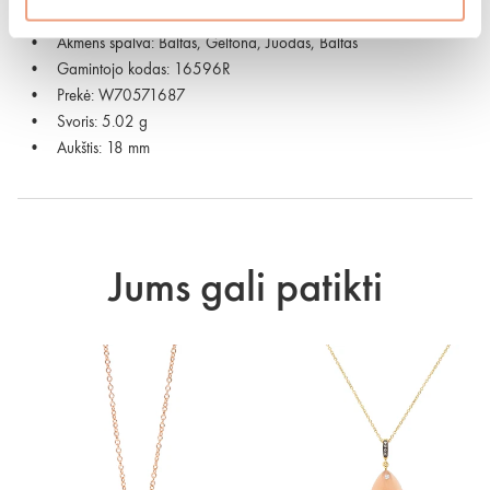
Praba: 750
Akmens spalva: Baltas, Geltona, Juodas, Baltas
Gamintojo kodas: 16596R
Prekė: W70571687
Svoris: 5.02 g
Aukštis: 18 mm
Jums gali patikti