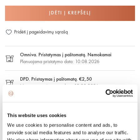
ĮDĖTI Į KREPŠELĮ
Pridėti į pageidavimų sąrašą
Omniva. Pristatymas į paštomatą. Nemokamai
Planuojama pristatymo data: 10.08.2026
DPD. Pristaymas į paštomatą. €2,50
Numatoma pristatymo data: 10.08.2026
DPD. Pristatymas nurodytu adresu. €6.50
Numatoma pristatymo data: 10.08.2026
This website uses cookies
We use cookies to personalise content and ads, to
Greitasis pristatymas. €15.00
provide social media features and to analyse our traffic.
Greitasis pristatymas Vilniuje ir Vilniaus rajone per vieną