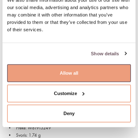
We also share information about your use of our site with
dieną. Pristatymas: 07.08.2026
our social media, advertising and analytics partners who
may combine it with other information that you’ve
100 % apdraustas ir saugus pristatymas
provided to them or that they’ve collected from your use
of their services.
Supaprastintas ir greitas užsakymo grąžinimas
Show details
PREKĖS APRAŠYMAS
Medžiaga: Auksas
Allow all
Akmuo:
- Deimantas (Akmens spalva: H-baltas, Tīrība: SI, Akmens
svoris: 0.028ct),
Customize
- Morganitas (Akmens spalva: Rožinis, Akmens svoris: 0.852ct)
Praba: 585
Deny
Akmens spalva: Baltas, Rožinis
Gamintojo kodas: 055094
Prekė: W81913249
Svoris: 1.74 g