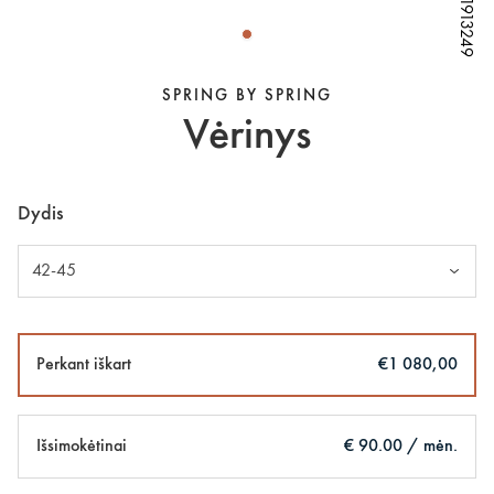
W81913249
W81913249
W81913249
SPRING BY SPRING
Vėrinys
Dydis
42-45
Perkant iškart
€1 080,00
Išsimokėtinai
€ 90.00 / mėn.