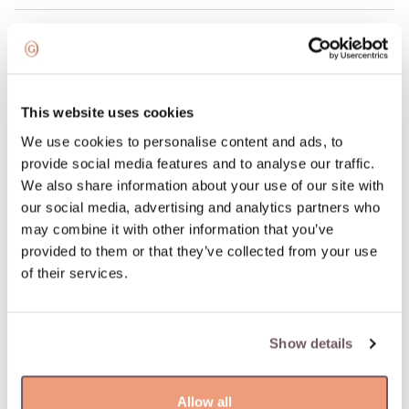
Supaprastintas ir greitas užsakymo grąžinimas
PREKĖS APRAŠYMAS
This website uses cookies
Medžiaga: Auksas
We use cookies to personalise content and ads, to
Akmuo:
provide social media features and to analyse our traffic.
- Deimantas (Akmens spalva: Ruda, Akmens svoris: 0.032ct),
We also share information about your use of our site with
- Rubinas (Akmens spalva: Raudona, Akmens svoris: 0.308ct),
our social media, advertising and analytics partners who
- Topazas (Akmens spalva: Gaiši zils, Akmens svoris: 11.105ct),
may combine it with other information that you’ve
- Turmalinas (Akmens spalva: Rožinis, Akmens svoris: 0.534ct)
provided to them or that they’ve collected from your use
Kolekcija: BAOBAB BUBBLES
of their services.
Praba: 750
Akmens spalva: Ruda, Tumši sarkans, Mėlyna, Rožinis
Gamintojo kodas: 10.03174.1.05.01
Show details
Prekė: W69883424
Svoris: 8.39 g
Allow all