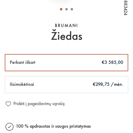
W69883424
W69883424
W69883424
W69883424
W69883424
BRUMANI
Žiedas
Perkant iškart
€3 585,00
Išsimokėtinai
€298,75 /mėn.
Pridėti į pageidavimų sąrašą
100 % apdraustas ir saugus pristatymas