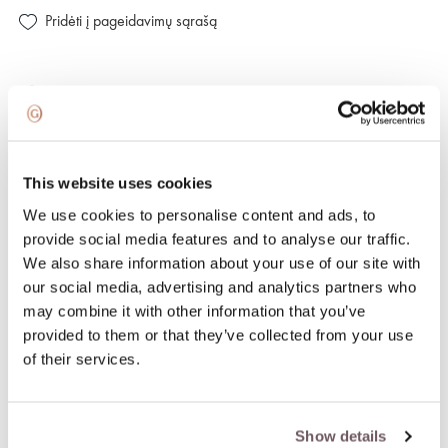
Pridėti į pageidavimų sąrašą
100 % apdraustas ir saugus pristatymas
Supaprastintas ir greitas užsakymo grąžinimas
This website uses cookies
We use cookies to personalise content and ads, to
PREKĖS APRAŠYMAS
provide social media features and to analyse our traffic.
Medžiaga: Auksas
We also share information about your use of our site with
Akmuo:
our social media, advertising and analytics partners who
- Deimantas (Akmens spalva: G-baltas, Tīrība: VS, Akmens
may combine it with other information that you’ve
svoris: 0.068ct),
provided to them or that they’ve collected from your use
- Kvarcas (Akmens spalva: Caurspīdīgs, Akmens svoris:
of their services.
2.280ct)
Kolekcija: LOOPING SHINE
Praba: 750
Show details