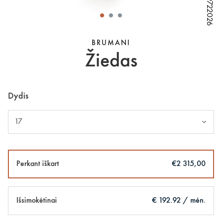
W79722026
W79722026
W79722026
W79722026
W79722026
BRUMANI
Žiedas
Dydis
17
Perkant iškart
€2 315,00
Išsimokėtinai
€ 192.92 / mėn.