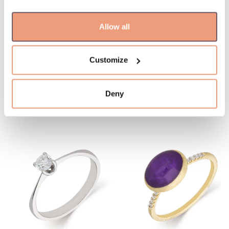
Akmens spalva: Baltas, Baltas
Gamintojo kodas: 10.02050.4.10.01
Prekė: W79722026
Allow all
Svoris: 2.82 g
Customize
Deny
Jums gali patikti