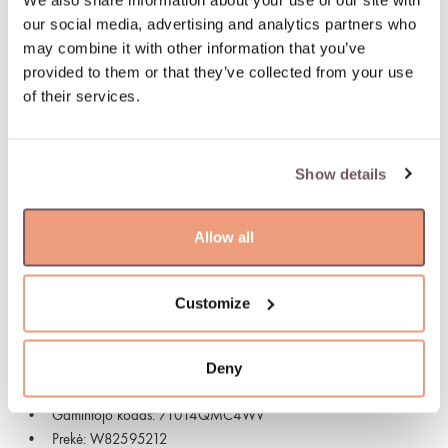
We also share information about your use of our site with
dieną. Pristatymas: 07.08.2026
our social media, advertising and analytics partners who
may combine it with other information that you’ve
100 % apdraustas ir saugus pristatymas
provided to them or that they’ve collected from your use
of their services.
Supaprastintas ir greitas užsakymo grąžinimas
Show details
PREKĖS APRAŠYMAS
Medžiaga: Auksas
Allow all
Akmuo:
- Deimantas (Akmens spalva: H-baltas, Tīrība: SI, Akmens
svoris: 0.070ct),
Customize
- Topazas (Akmens spalva: Gaiši zils, Akmens svoris: 0.430ct),
- Topazas (Akmens spalva: Mėlyna, Akmens svoris: 0.440ct)
Deny
Praba: 585
Akmens spalva: Baltas, Mėlyna, Mėlyna
Gamintojo kodas: 71014QMC4WV
Prekė: W82595212