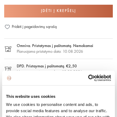
ĮDĖTI Į KREPŠELĮ
Pridėti į pageidavimų sąrašą
Omniva. Pristatymas į paštomatą. Nemokamai
Planuojama pristatymo data: 10.08.2026
DPD. Pristaymas į paštomatą. €2,50
Numatoma pristatymo data: 10.08.2026
DPD. Pristatymas nurodytu adresu. €6.50
Numatoma pristatymo data: 10.08.2026
This website uses cookies
We use cookies to personalise content and ads, to
Greitasis pristatymas. €15.00
provide social media features and to analyse our traffic.
Greitasis pristatymas Vilniuje ir Vilniaus rajone per vieną