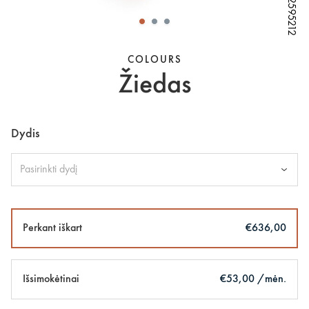
W82595212
W82595212
W82595212
W82595212
W82595212
COLOURS
Žiedas
Dydis
Pasirinkti dydį
Perkant iškart
€636,00
Išsimokėtinai
€53,00 /mėn.