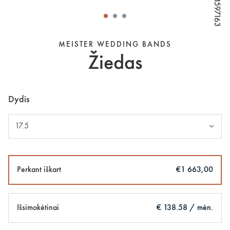
W13597163
W13597163
W13597163
W13597163
W13597163
MEISTER WEDDING BANDS
Žiedas
Dydis
17.5
Perkant iškart
€1 663,00
Išsimokėtinai
€ 138.58 / mėn.