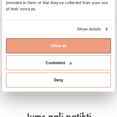
dieną. Pristatymas: 10.08.2026
provided to them or that they’ve collected from your use
of their services.
100 % apdraustas ir saugus pristatymas
Show details
Supaprastintas ir greitas užsakymo grąžinimas
Allow all
PREKĖS APRAŠYMAS
Medžiaga: Auksas
Customize
Praba: 750
Gamintojo kodas: 110.1574.250
Prekė: W13597163
Deny
Svoris: 5.85 g