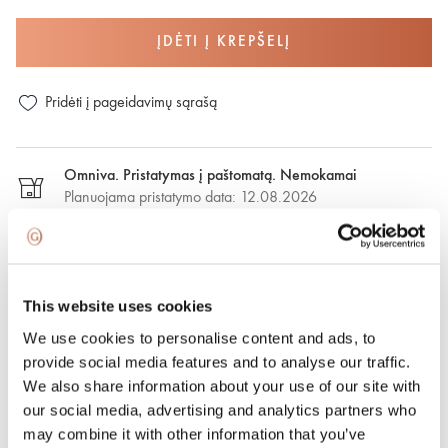
ĮDĖTI Į KREPŠELĮ
Pridėti į pageidavimų sąrašą
Omniva. Pristatymas į paštomatą. Nemokamai
Planuojama pristatymo data: 12.08.2026
DPD. Pristaymas į paštomatą. €2,50
Numatoma pristatymo data: 12.08.2026
This website uses cookies
DPD. Pristatymas nurodytu adresu. €6.50
We use cookies to personalise content and ads, to
Numatoma pristatymo data: 12.08.2026
provide social media features and to analyse our traffic.
We also share information about your use of our site with
our social media, advertising and analytics partners who
Greitasis pristatymas. €15.00
Greitasis pristatymas Vilniuje ir Vilniaus rajone per vieną
may combine it with other information that you’ve