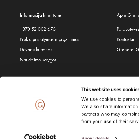
Informacija klientams
Apie Grena
+370 52 002 676
Parduotuvė
Prekių pristatymas ir grąžinimas
Kontaktai
Dovanų kuponas
Grenardi 
Naudojimo sąlygos
This website uses cookie
Saugų pristatymą užtikrina:
We use cookies to personal
We also share information 
partners who may combine i
from your use of their serv
Show details