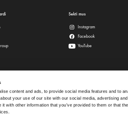
rdi
Sekti mus
s
Instagram
Facebook
Group
YouTube
s
Saugų mokėjimą užtikrina:
ise content and ads, to provide social media features and to anal
about your use of our site with our social media, advertising and
t with other information that you’ve provided to them or that the
ices.