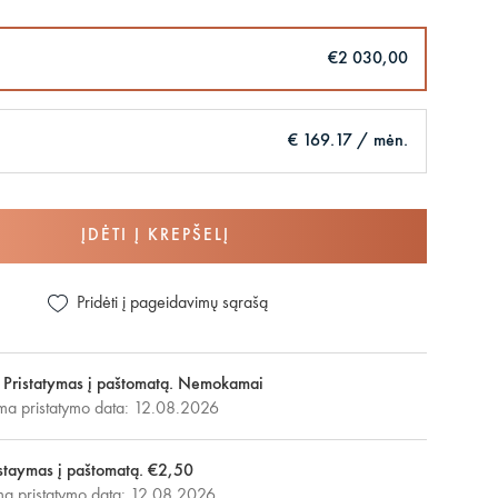
€2 030,00
€ 169.17 / mėn.
ĮDĖTI Į KREPŠELĮ
Pridėti į pageidavimų sąrašą
Pristatymas į paštomatą. Nemokamai
ma pristatymo data: 12.08.2026
staymas į paštomatą. €2,50
 pristatymo data: 12.08.2026