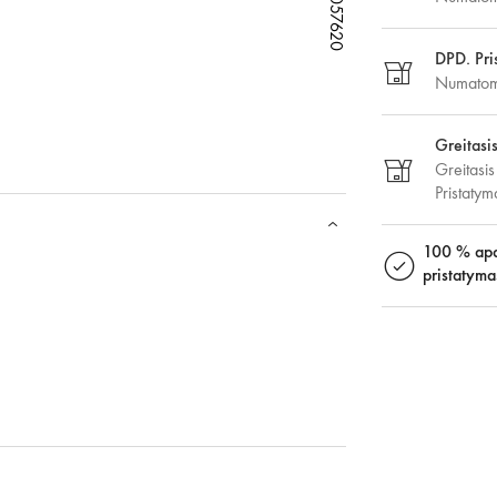
W55057620
W55057620
W55057620
W55057620
DPD. Pri
Numatoma
Greitasi
Greitasis
Pristaty
100 % apd
pristatyma