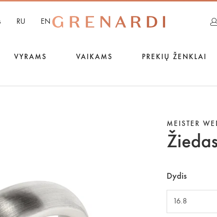
s
RU
EN
VYRAMS
VAIKAMS
PREKIŲ ŽENKLAI
MEISTER W
Žieda
Dydis
16.8