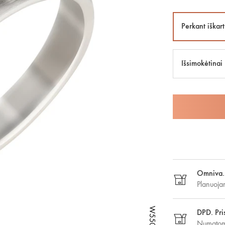
Perkant iškart
Išsimokėtinai
Omniva. 
Planuoja
DPD. Pri
Numatoma