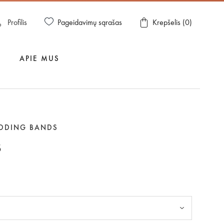
Pageidavimų sąrašas
Profilis
Krepšelis (
0
)
APIE MUS
EDDING BANDS
s