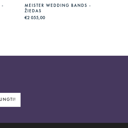
 -
MEISTER WEDDING BANDS -
MEIST
ŽIEDAS
ŽIEDA
€2 055,00
€2 085,
JUNGTI!