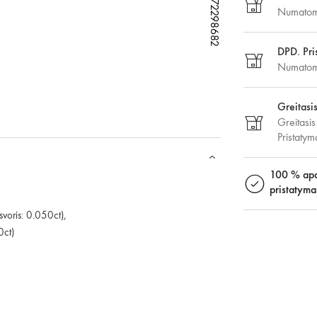
W72298682
W72298682
W72298682
W72298682
W72298682
Numatoma
DPD. Pri
Numatoma
Greitasi
Greitasis
Pristaty
100 % apd
pristatyma
voris: 0.050ct),
0ct)