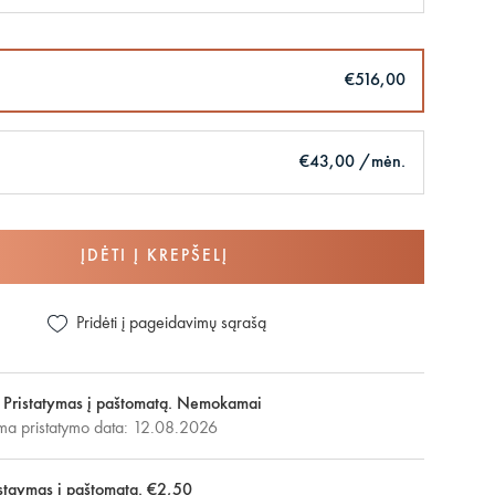
€516,00
€43,00 /mėn.
ĮDĖTI Į KREPŠELĮ
Pridėti į pageidavimų sąrašą
Pristatymas į paštomatą. Nemokamai
ma pristatymo data: 12.08.2026
staymas į paštomatą. €2,50