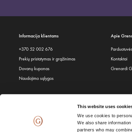
Informacija klientams
Apie Grena
+370 52 002 676
Parduotuvė
Prekių pristatymas ir grąžinimas
Kontaktai
Dovanų kuponas
Grenardi 
Naudojimo sąlygos
This website uses cookie
Saugų pristatymą užtikrina:
We use cookies to personal
We also share information 
partners who may combine i