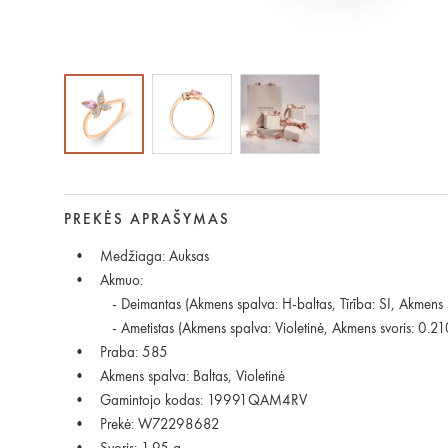
PREKĖS APRAŠYMAS
Medžiaga: Auksas
Akmuo:
- Deimantas (Akmens spalva: H-baltas, Tīrība: SI, Akmens s
- Ametistas (Akmens spalva: Violetinė, Akmens svoris: 0.21
Praba: 585
Akmens spalva: Baltas, Violetinė
Gamintojo kodas: 19991QAM4RV
Prekė: W72298682