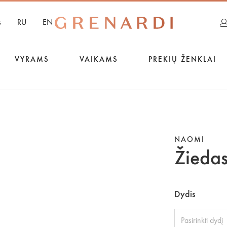
s
RU
EN
VYRAMS
VAIKAMS
PREKIŲ ŽENKLAI
NAOMI
Žieda
Dydis
Pasirinkti dydį