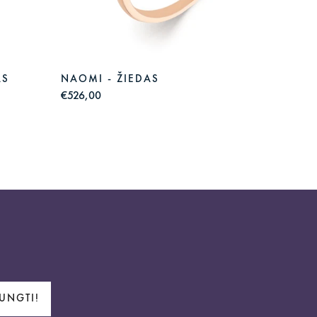
AS
NAOMI - ŽIEDAS
COLOU
€526,00
€528,0
JUNGTI!