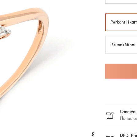
Perkant iškart
Išsimokėtinai
Omniva. 
Planuoja
DPD. Pri