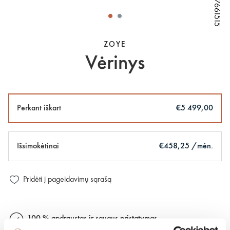
W67661515
W67661515
W67661515
W67661515
ZOYE
Vėrinys
Perkant iškart
€5 499,00
Išsimokėtinai
€458,25 /mėn.
Pridėti į pageidavimų sąrašą
100 % apdraustas ir saugus pristatymas