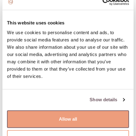
Supaprastintas ir greitas užsakymo grąžinimas
This website uses cookies
PREKĖS APRAŠYMAS
We use cookies to personalise content and ads, to
provide social media features and to analyse our traffic.
Medžiaga: Auksas
We also share information about your use of our site with
Akmuo:
our social media, advertising and analytics partners who
- Cirkonas (Akmens spalva: Baltas, Akmens svoris: 0.000ct)
may combine it with other information that you’ve
Praba: 585
provided to them or that they’ve collected from your use
Akmens spalva: Baltas
of their services.
Prekė: W67661515
Svoris: 16.63 g
Plotis: 6 mm
Show details
Allow all
Jums gali patikti