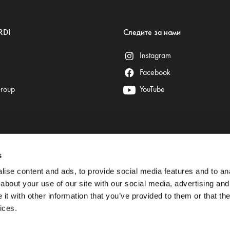
RDI
Следите за нами
Instagram
Facebook
Group
YouTube
s
Безопасные платежи гарантируют:
ise content and ads, to provide social media features and to anal
about your use of our site with our social media, advertising and
t with other information that you’ve provided to them or that the
ices.