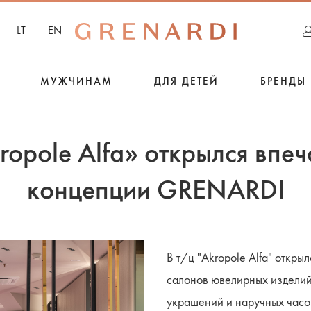
LT
EN
МУЖЧИНАМ
ДЛЯ ДЕТЕЙ
БРЕНДЫ
ropole Alfa» открылся вп
концепции GRENARDI
В т/ц "Akropole Alfa" откр
салонов ювелирных изделий
украшений и наручных часо