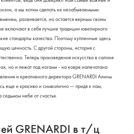
клиентов, ведь они доверяют нам самые важные и
изни, а мы хотим сделать их незабываемыми.
еменем, развивается, но остается верным своим
ые включают в себя лучшие традиции ювелирного
кие стандарты качества. Поэтому купленные здесь
ую ценность. С другой стороны, история с
тественно. Теперь произведения искусства в салоне
нах, но и лежат под ногами - на ковре напечатана
авления и креативного директора GRENARDI Алины
сь еще и красиво и символично — придя к нам,
 седьмом небе от счастья.
елей GRENARDI в т/ц