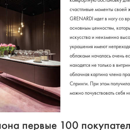
комфортную обстановку для 
счастливые моменты своей ж
GRENARDI идет в ногу со вр
основным ценностям, котор
искусства и неизменно высо
украшения имеют непреходящ
облаками началась очень ес
находятся не только в витри
облачная картина члена пр
Спринги. При этом получило
можно почувствовать себя на
алона первые 100 покупат