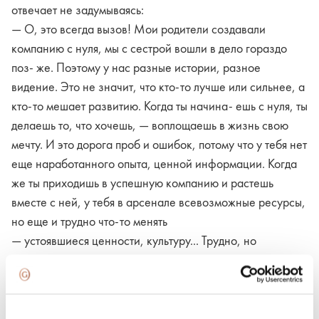
отвечает не задумываясь:
— О, это всегда вызов! Мои родители создавали
компанию с нуля, мы с сестрой вошли в дело гораздо
поз- же. Поэтому у нас разные истории, разное
видение. Это не значит, что кто-то лучше или сильнее, а
кто-то мешает развитию. Когда ты начина- ешь с нуля, ты
делаешь то, что хочешь, — воплощаешь в жизнь свою
мечту. И это дорога проб и ошибок, потому что у тебя нет
еще наработанного опыта, ценной информации. Когда
же ты приходишь в успешную компанию и растешь
вместе с ней, у тебя в арсенале всевозможные ресурсы,
но еще и трудно что-то менять
— устоявшиеся ценности, культуру... Трудно, но
возможно!
Сегодня именно Альберто — главный генератор идей
для своего бренда. Вдохновение он черпает в своих
деловых поездках и частных путешествиях по всему