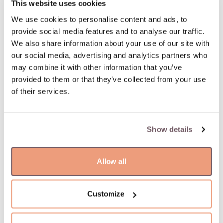
This website uses cookies
миру. Прежде всего его привлекают архитектурные
We use cookies to personalise content and ads, to
строения. «Это может быть мост или небоскреб.
provide social media features and to analyse our traffic.
Оказываясь в новой стране, исследуя новый город, я
We also share information about your use of our site with
могу наткнуться на какую-то совершенно сумасшедшую
our social media, advertising and analytics partners who
постройку. И когда передо мной такое уникальное
may combine it with other information that you’ve
provided to them or that they’ve collected from your use
сооружение, я просто делаю снимок на айфон,
of their services.
возвращаюсь домой, пока- зываю своим дизайнерам, и
тогда уже начинается командный творческий и
производственный процесс, — рас- сказывает Альберто.
Show details
— У нас также налажены тесные связи с автоиндустрией
и успешные коллаборации с автобрендами —
немецкими и итальянскими, например, с Ferrari. И,
Allow all
наконец, люди. Встречи и общение с ними — это мой
главный источник вдохновения».
Customize
Wearable technology: юВЕЛИРНЫЕ
ГАДжЕТЫ