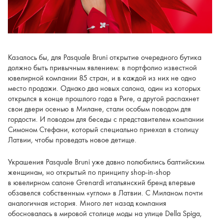
Казалось бы, для Pasquale Bruni открытие очередного бутика
должно быть привычным явлением: в портфолио известной
ювелирной компании 85 стран, и в каждой из них не одно
место продажи. Однако два новых салона, один из которых
открылся в конце прошлого года в Pиге, а другой распахнет
свои двери осенью в Mилане, стали особым поводом для
гордости. И поводом для беседы с представителем компании
Симоном Стефани, который специально приехал в столицу
Латвии, чтобы проведать новое детище.
Украшения Pasquale Bruni уже давно полюбились балтийским
женщинам, но открытый по принципу shop-in-shop
в ювелирном салоне Grenardi итальянский бренд впервые
обзавелся собственным «углом» в Латвии. С Миланом почти
аналогичная история. Много лет назад компания
обосновалась в мировой столице моды на улице Della Spiga,