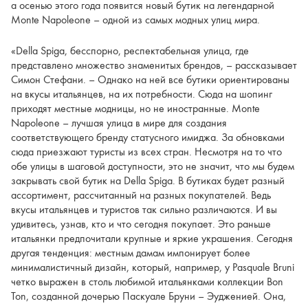
а осенью этого года появится новый бутик на легендарной
Monte Napoleone – одной из самых модных улиц мира.
«Della Spiga, бесспорно, респектабельная улица, где
представлено множество знаменитых брендов, – рассказывает
Симон Стефани. – Однако на ней все бутики ориентированы
на вкусы итальянцев, на их потребности. Сюда на шопинг
приходят местные модницы, но не иностранные. Monte
Napoleone – лучшая улица в мире для создания
соответствующего бренду статусного имиджа. За обновками
сюда приезжают туристы из всех стран. Несмотря на то что
обе улицы в шаговой доступности, это не значит, что мы будем
закрывать свой бутик на Della Spiga. В бутиках будет разный
ассортимент, рассчитанный на разных покупателей. Ведь
вкусы итальянцев и туристов так сильно различаются. И вы
удивитесь, узнав, кто и что сегодня покупает. Это раньше
итальянки предпочитали крупные и яркие украшения. Сегодня
другая тенденция: местным дамам импонирует более
минималистичный дизайн, который, например, у Pasquale Bruni
четко выражен в столь любимой итальянками коллекции Bon
Ton, созданной дочерью Паскуале Бруни – Эудженией. Она,