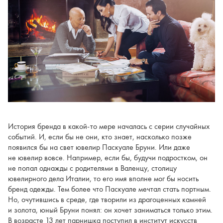
История бренда в какой-то мере началась с серии случайных
событий. И, если бы не они, кто знает, насколько позже
появился бы на свет ювелир Паскуале Бруни. Или даже
не ювелир вовсе. Например, если бы, будучи подростком, он
не попал однажды с родителями в Валенцу, столицу
ювелирного дела Италии, то его имя вполне мог бы носить
бренд одежды. Тем более что Паскуале мечтал стать портным.
Но, очутившись в среде, где творили из драгоценных камней
и золота, юный Бруни понял: он хочет заниматься только этим.
В возрасте 13 лет парнишка поступил в институт искусств