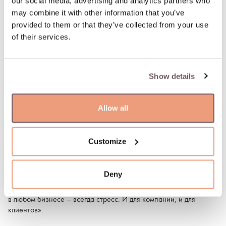
our social media, advertising and analytics partners who
may combine it with other information that you’ve
provided to them or that they’ve collected from your use
of their services.
«И это очень ценно для нас и наших клиентов, ведь это
Show details
означает, что Паскуале несет личную ответственность за
качество каждого изделия, – отмечает Симон Стефани. – Хотя
уже далеко не все делает он сам. Сегодня пост арт-директора
Allow all
ювелирного дома занимает его дочь Эуджения. Большую часть
коллекций теперь создает именно она. Однако надо признать,
что ее приход в компанию не был абсолютно безболезненным
Customize
для бизнеса. Дело в том, что клиенты сразу почувствовали
«новую руку». Одни приняли стиль нового дизайнера, другие
перестали покупать изделия Pasquale Bruni – даже несмотря на
Deny
то, что линию Amore Паскуале как делал сам, так
и продолжает делать до сих пор. Впрочем, смена поколений
в любом бизнесе – всегда стресс. И для компании, и для
клиентов».