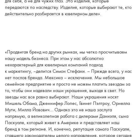
для себя, а не для чужих глаз. Это изделия, которые
передаются по наследству. Изделия, которые выбирают те, кто
действительно разбирается в ювелирном деле».
«Продвигая бренд на других рынках, мы четко просчитываем
нашу модель бизнеса. При этом у нас абсолютно
нехарактерный для ювелирных компаний подход
к маркетингу, –делится Симон Стефани. – Прежде всего, у нас
нет послов бренда. Мексика – исключение. Мы небольшое
семейное предприятие и просто не можем платить звездам за
то, чтобы они надевали наши украшения, выходя в свет. Но
звезды нас все равно выбирают. Наши украшения носят
Мишель Обама, Дженнифер Лопес, Гвинет Пэлтроу, Орнелла
Мути, Милла Йовович… Однако это не наша заслуга
напрямую, а великолепная работа с дилерами Даниэля, сына
Паскуале, который живет в Америке и представляет наш
бренд в том регионе. И, конечно, репутация самого Паскуале,
ставшего законодателем целого направления, которое сегодня