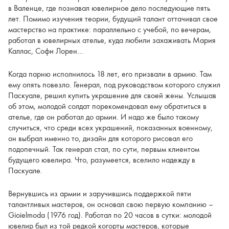
в Валенце, где познавал ювелирное дело последующие пять
лет. Помимо изучения теории, будущий талант оттачивал свое
мастерство на практике: параллельно с учебой, по вечерам,
работал в ювелирных ателье, куда любили захаживать Мария
Каллас, Софи Лорен…
Когда парню исполнилось 18 лет, его призвали в армию. Там
ему опять повезло. Генерал, под руководством которого служил
Паскуале, решил купить украшение для своей жены. Услышав
об этом, молодой солдат порекомендовал ему обратиться в
ателье, где он работал до армии. И надо же было такому
случиться, что среди всех украшений, показанных военному,
он выбрал именно то, дизайн для которого рисовал его
подопечный. Так генерал стал, по сути, первым клиентом
будущего ювелира. Что, разумеется, вселило надежду в
Паскуале.
Вернувшись из армии и заручившись поддержкой пяти
талантливых мастеров, он основал свою первую компанию –
Gioielmoda (1976 год). Работал по 20 часов в сутки: молодой
ювелир был из той редкой когорты мастеров, которые